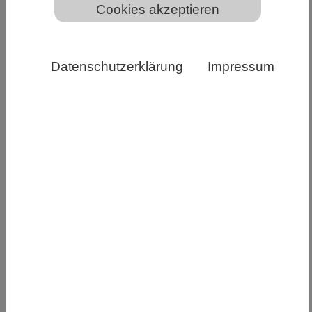
Cookies akzeptieren
PixabayCC0
Datenschutzerklärung
Impressum
Studie der Universität Bonn findet in der
Fruchtfliege Gene mit vermutlich ähnlicher
Funktion bei Menschen
Forschende der Universität Bonn haben in der
Fruchtfliege ein bislang unbekanntes genetisches
Programm identifiziert. Die beteiligten
Erbanlagen steuern die Entwicklung der
Nervenzellen und schützen sie zugleich vor
Abbau. Sie haben sich im Laufe der Evolution
über Hunderte von Millionen Jahren kaum
verändert und existieren in vergleichbarer Form
auch im Menschen. Erste Daten zeigen, dass sie