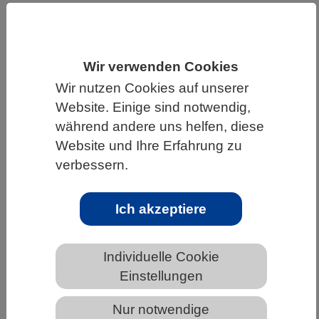
HOME
WISSENSCHAFT & GESELLSCHAFT
AKTUELLES
Wir verwenden Cookies
Wir nutzen Cookies auf unserer
Website. Einige sind notwendig,
während andere uns helfen, diese
AKTUELLES AUS DEN BIOWISSENSCHAFTEN
Website und Ihre Erfahrung zu
Genetisches Programm schützt
verbessern.
Nervenzellen vor Abbau
Ich akzeptiere
Individuelle Cookie
Einstellungen
Nur notwendige