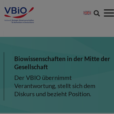
Springe direkt zu:
Zum Hauptinhalt spri
Zur Footer-Navigation
Biowissenschaften in der Mitte der
Gesellschaft
Der VBIO übernimmt
Verantwortung, stellt sich dem
Diskurs und bezieht Position.