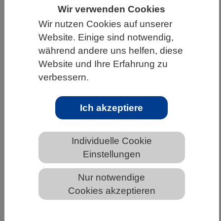
Wir verwenden Cookies
HOME
WISSENSCHAFT & GESELLSCHAFT
Wir nutzen Cookies auf unserer
AKTUELLES
Website. Einige sind notwendig,
während andere uns helfen, diese
Website und Ihre Erfahrung zu
verbessern.
AKTUELLES AUS DEN BIOWISSENSCHAFTEN
Ich akzeptiere
Forschende züchten ozonresistente
Reissorten
Individuelle Cookie
Einstellungen
Nur notwendige
Cookies akzeptieren