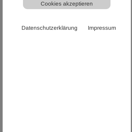
Cookies akzeptieren
Datenschutzerklärung
Impressum
Rasterelektronenmikroskopische Aufnahme des
Epifadin produzierenden Bakteriums Staphylococcus
epider-midis. Kolorierung: Elke Neudert/Universität
Tübingen. © Jeremiah Shuster, Tübingen Structural
Microscopy Core Facility / Arbeitsgruppe
Geomikrobiologie / Universität Tübingen.
Einen neuartigen antibiotischen Wirkstoff in der
menschlichen Nase haben Forschende der
Universität Tübingen entdeckt, der gegen
krankheitserregende Bakterien eingesetzt
werden könnte. Produziert wird das Molekül mit
dem Namen Epifadin von bestimmten