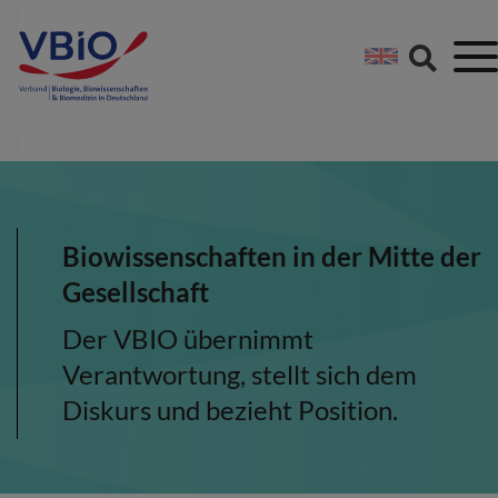
Springe direkt zu:
Zum Hauptinhalt spri
Zur Footer-Navigation
Biowissenschaften in der Mitte der
Gesellschaft
Der VBIO übernimmt
Verantwortung, stellt sich dem
Diskurs und bezieht Position.