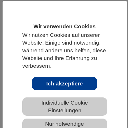
HOME
WISSENSCHAFT & GESELLSCHAFT
AKTUELLES
Wir verwenden Cookies
Wir nutzen Cookies auf unserer
Website. Einige sind notwendig,
während andere uns helfen, diese
AKTUELLES AUS DEN BIOWISSENSCHAFTEN
Website und Ihre Erfahrung zu
Forschende entdecken neuartigen
verbessern.
antibiotischen Wirkstoff in
menschlicher Nase
Ich akzeptiere
Individuelle Cookie
Einstellungen
Nur notwendige