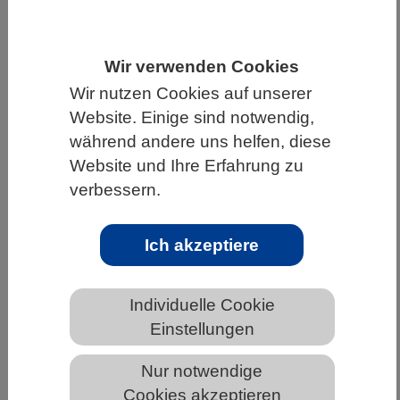
HOME
WISSENSCHAFT & GESELLSCHAFT
AKTUELLES
Wir verwenden Cookies
Wir nutzen Cookies auf unserer
Website. Einige sind notwendig,
während andere uns helfen, diese
AKTUELLES AUS DEN BIOWISSENSCHAFTEN
Website und Ihre Erfahrung zu
verbessern.
Fischlarven entwickelten im Laufe der
Evolution unterschiedliche
Jagdstrategien
Ich akzeptiere
Individuelle Cookie
Einstellungen
Nur notwendige
Cookies akzeptieren