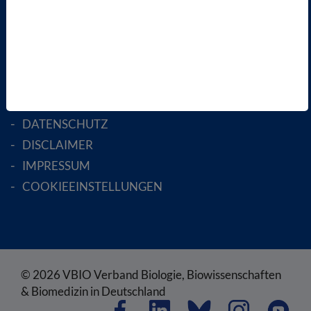
MITGLIED WERDEN
ENGLISH PAGES
RECHTLICHES
SATZUNG
AGB
DATENSCHUTZ
DISCLAIMER
IMPRESSUM
COOKIEEINSTELLUNGEN
© 2026 VBIO Verband Biologie, Biowissenschaften
& Biomedizin in Deutschland