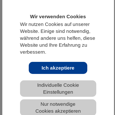
HOME
WISSENSCHAFT & GESELLSCHAFT
Wir verwenden Cookies
AKTUELLES
Wir nutzen Cookies auf unserer
Website. Einige sind notwendig,
während andere uns helfen, diese
Website und Ihre Erfahrung zu
AKTUELLES AUS DEN BIOWISSENSCHAFTEN
verbessern.
Entstehung von Arten: Tropische
Riffbarsche geben Forschenden Rätsel
Ich akzeptiere
auf
Individuelle Cookie
Einstellungen
Nur notwendige
Cookies akzeptieren