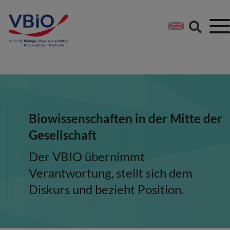
Springe direkt zu:
Zum Hauptinhalt spri
Zur Footer-Navigation
Biowissenschaften in der Mitte der
Gesellschaft
Der VBIO übernimmt
Verantwortung, stellt sich dem
Diskurs und bezieht Position.