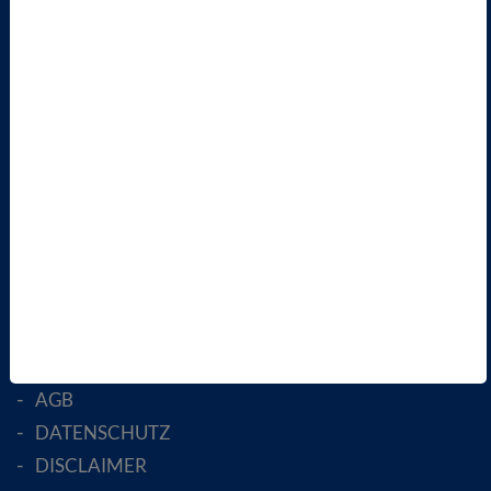
TERMINE
VBIO
ÜBER UNS
LANDESVERBÄNDE
FACHGESELLSCHAFTEN
AKTIV WERDEN!
MITGLIED WERDEN
ENGLISH PAGES
RECHTLICHES
SATZUNG
AGB
DATENSCHUTZ
DISCLAIMER