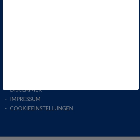
FACHGESELLSCHAFTEN
AKTIV WERDEN!
MITGLIED WERDEN
ENGLISH PAGES
RECHTLICHES
SATZUNG
AGB
DATENSCHUTZ
DISCLAIMER
IMPRESSUM
COOKIEEINSTELLUNGEN