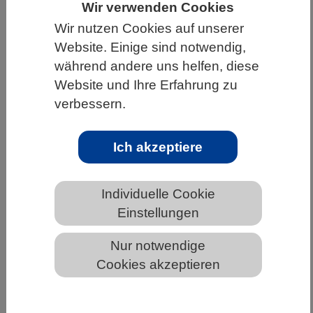
Wir verwenden Cookies
HOME
WISSENSCHAFT & GESELLSCHAFT
Wir nutzen Cookies auf unserer
Website. Einige sind notwendig,
AKTUELLES
während andere uns helfen, diese
Website und Ihre Erfahrung zu
verbessern.
AKTUELLES AUS DEN BIOWISSENSCHAFTEN
Ich akzeptiere
Die Prähistorie des Hundes:
Genanalyse zeigt Vernetzung
zwischen Tier und Mensch
Individuelle Cookie
Einstellungen
Nur notwendige
Cookies akzeptieren