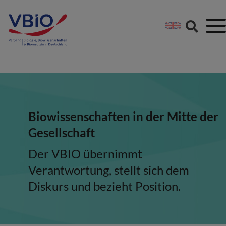
Springe direkt zu:
Zum Hauptinhalt spri
Zur Footer-Navigation
Biowissenschaften in der Mitte der
Gesellschaft
Der VBIO übernimmt
Verantwortung, stellt sich dem
Diskurs und bezieht Position.