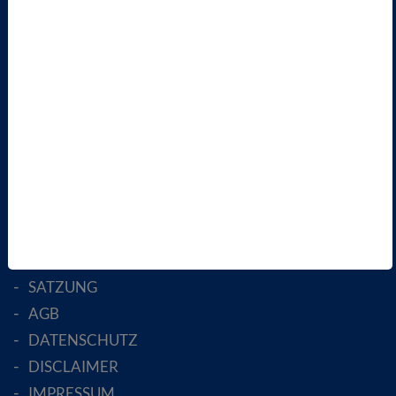
TERMINE
VBIO
ÜBER UNS
LANDESVERBÄNDE
FACHGESELLSCHAFTEN
AKTIV WERDEN!
MITGLIED WERDEN
ENGLISH PAGES
RECHTLICHES
SATZUNG
AGB
DATENSCHUTZ
DISCLAIMER
IMPRESSUM