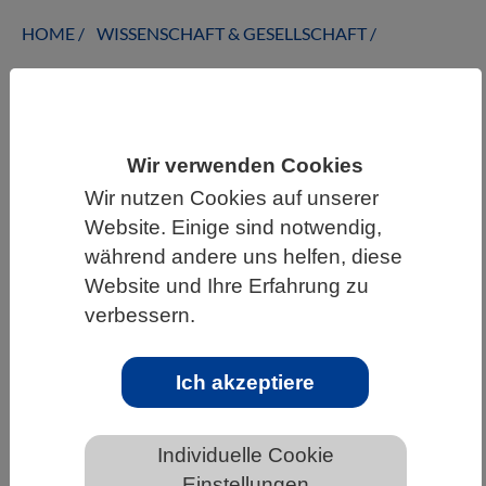
HOME
WISSENSCHAFT & GESELLSCHAFT
AKTUELLES
Wir verwenden Cookies
AKTUELLES AUS DEN BIOWISSENSCHAFTEN
Wir nutzen Cookies auf unserer
Website. Einige sind notwendig,
Den Ursachen von Eiszeiten auf der
während andere uns helfen, diese
Spur
Website und Ihre Erfahrung zu
verbessern.
Ich akzeptiere
Individuelle Cookie
Einstellungen