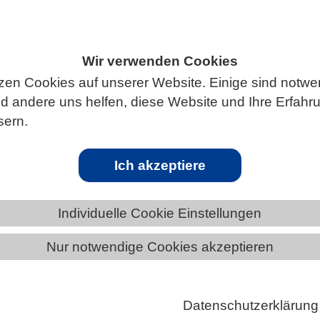
Wir verwenden Cookies
S
zen Cookies auf unserer Website. Einige sind notwe
 andere uns helfen, diese Website und Ihre Erfahr
sern.
ChatGPT in der Bildung – Stellungnahme 
Ich akzeptiere
Individuelle Cookie Einstellungen
lle Einsatz von ChatGPT in der Bildung wird aktuell
Nur notwendige Cookies akzeptieren
skutiert. Das DFKI Labor Berlin plädiert für eine
nschätzung und warnt vor Software, die vorgibt, von
erierte Texte automatisch erkennen zu können.
Datenschutzerklärung