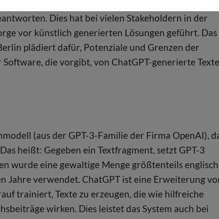
in der Lage, viele Übungs- und Prüfungsaufgaben
eantworten. Dies hat bei vielen Stakeholdern in der
orge vor künstlich generierten Lösungen geführt. Das
erlin plädiert dafür, Potenziale und Grenzen der
 Software, die vorgibt, von ChatGPT-generierte Text
hmodell (aus der GPT-3-Familie der Firma OpenAI), d
. Das heißt: Gegeben ein Textfragment, setzt GPT-3
aten wurde eine gewaltige Menge größtenteils englisch
en Jahre verwendet. ChatGPT ist eine Erweiterung vo
 trainiert, Texte zu erzeugen, die wie hilfreiche
beiträge wirken. Dies leistet das System auch bei