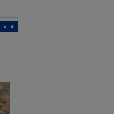
chricht