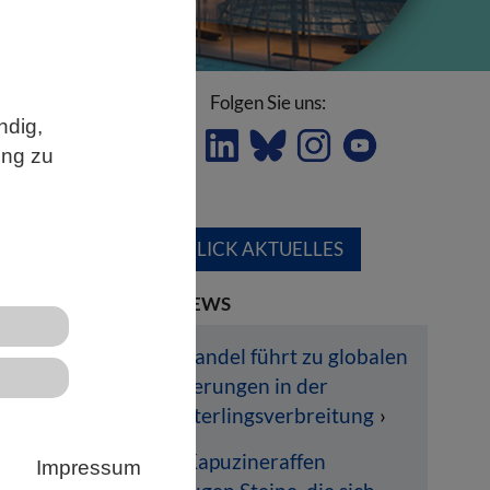
Folgen Sie uns:
ndig,
ung zu
ÜBERBLICK AKTUELLES
des
LETZTE NEWS
Klimawandel führt zu globalen
Veränderungen in der
Schmetterlingsverbreitung
Wilde Kapuzineraffen
Impressum