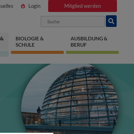
uelles
Login
Mitglied werden
ngen
pringen
 springen
 &
BIOLOGIE &
AUSBILDUNG &
SCHULE
BERUF