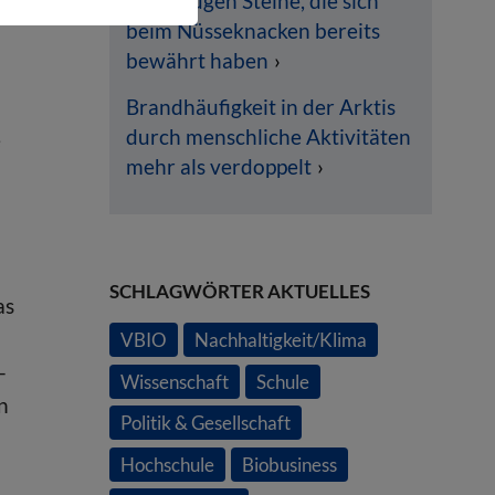
bevorzugen Steine, die sich
beim Nüsseknacken bereits
bewährt haben
Brandhäufigkeit in der Arktis
durch menschliche Aktivitäten
e
mehr als verdoppelt
SCHLAGWÖRTER AKTUELLES
as
VBIO
Nachhaltigkeit/Klima
-
Wissenschaft
Schule
n
Politik & Gesellschaft
Hochschule
Biobusiness