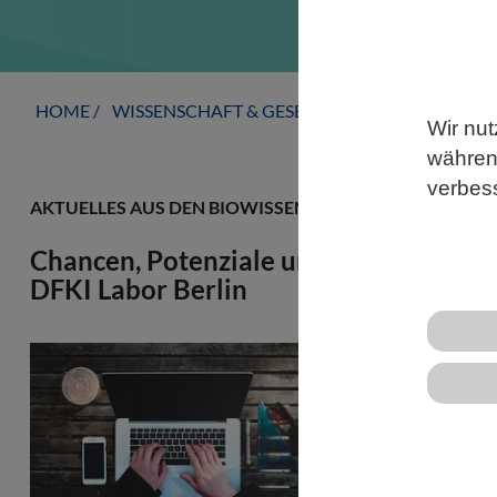
HOME
WISSENSCHAFT & GESELLSCHAFT
AKTUELLE
Wir nut
während
verbes
AKTUELLES AUS DEN BIOWISSENSCHAFTEN
Chancen, Potenziale und Grenzen von 
DFKI Labor Berlin
Der potenzie
kontrovers di
sachliche Ei
ChatGPT-gen