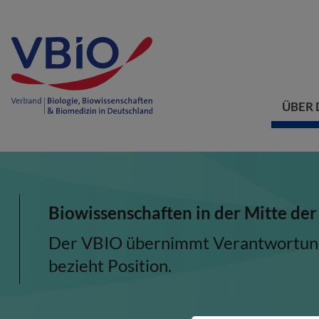
ÜBER 
Biowissenschaften in der Mitte der
Der VBIO übernimmt Verantwortung, 
bezieht Position.