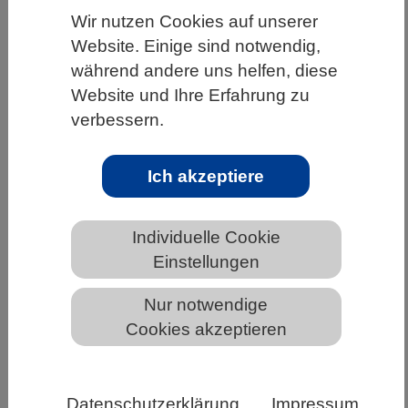
Wir nutzen Cookies auf unserer
HOME
WISSENSCHAFT & GESELLSCHAFT
Website. Einige sind notwendig,
AKTUELLES
während andere uns helfen, diese
Website und Ihre Erfahrung zu
verbessern.
AKTUELLES AUS DEN BIOWISSENSCHAFTEN
Ich akzeptiere
Beitrag zur Entschlüsselung des
Abwicklungsprozesses von RNA
Individuelle Cookie
Einstellungen
Nur notwendige
Cookies akzeptieren
Datenschutzerklärung
Impressum