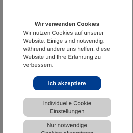
HOME
WISSENSCHAFT & GESELLSCHAFT
AKTUELLES
Wir verwenden Cookies
Wir nutzen Cookies auf unserer
Website. Einige sind notwendig,
während andere uns helfen, diese
AKTUELLES AUS DEN BIOWISSENSCHAFTEN
Website und Ihre Erfahrung zu
verbessern.
Wie unser Gehirn neue
Entscheidungen trifft
Ich akzeptiere
Individuelle Cookie
Einstellungen
Nur notwendige