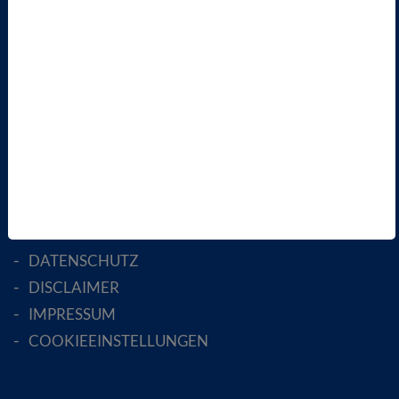
LANDESVERBÄNDE
FACHGESELLSCHAFTEN
AKTIV WERDEN!
MITGLIED WERDEN
ENGLISH PAGES
RECHTLICHES
SATZUNG
AGB
DATENSCHUTZ
DISCLAIMER
IMPRESSUM
COOKIEEINSTELLUNGEN