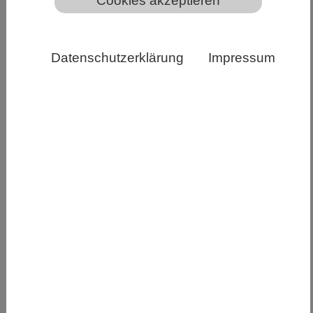
Cookies akzeptieren
Datenschutzerklärung
Impressum
Das Gehirn generiert eine mentale „Wissenskarte“ über
die virtuelle Monsterwelt, wie die
WissenschaftlerInnen in einem Experiment
herausfanden. MPI CBS
Wie geht das Gehirn mit neuen Situationen um?
Wie trifft es Entscheidungen? Mona Garvert und
Christian Doeller vom MPI CBS haben
gemeinsam mit Max-Planck-Kollegen vom MPI
für Bildungsforschung und vom MPI für
Biologische Kybernetik in einer aktuell in Nature
Neuroscience veröffentlichten Studie untersucht,