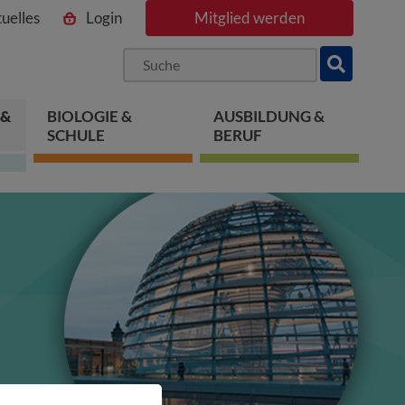
uelles
Login
Mitglied werden
ngen
pringen
 springen
 &
BIOLOGIE &
AUSBILDUNG &
SCHULE
BERUF