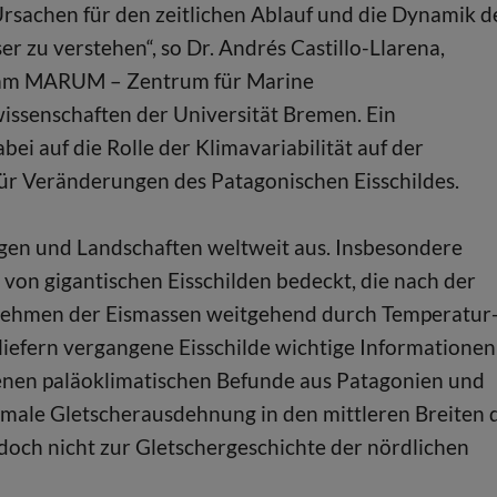
Ursachen für den zeitlichen Ablauf und die Dynamik d
 zu verstehen“, so Dr. Andrés Castillo-Llarena,
r am MARUM – Zentrum für Marine
ssenschaften der Universität Bremen. Ein
i auf die Rolle der Klimavariabilität auf der
ür Veränderungen des Patagonischen Eisschildes.
ngen und Landschaften weltweit aus. Insbesondere
n gigantischen Eisschilden bedeckt, die nach der
bnehmen der Eismassen weitgehend durch Temperatur
iefern vergangene Eisschilde wichtige Informationen
nen paläoklimatischen Befunde aus Patagonien und
imale Gletscherausdehnung in den mittleren Breiten 
edoch nicht zur Gletschergeschichte der nördlichen