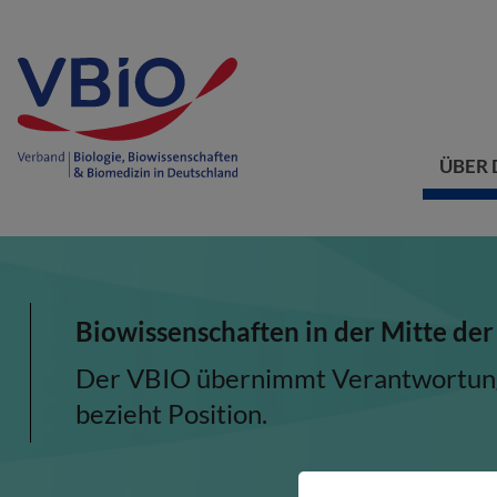
ÜBER 
Biowissenschaften in der Mitte der
Der VBIO übernimmt Verantwortung, 
bezieht Position.