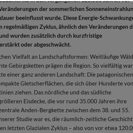
 Veränderungen der sommerlichen Sonneneinstrahlu
auer beeinflusst wurde. Diese Energie-Schwankung
m regelmäßigen Zyklus, ähnlich den Veränderungen d
und wurden zusätzlich durch kurzfristige
rstärkt oder abgeschwächt.
hen Vielfalt an Landschaftsformen: Weitläufige Wäld
e Gebirgsketten prägen die Region. So vielfältig war
ikte einer ganz anderen Landschaft: Die patagonische
kompakte Gletscherflächen, die sich über Hunderte vo
inien ziehen. Das nördliche und das südliche
 größeren Eisdecke, die vor rund 35.000 Jahren ihre
zentrale Anden-Bergkette zwischen dem 38. und 55.
nserer Studie war es, die räumlich-zeitliche Geschich
n letzten Glazialen Zyklus – also von vor etwa 120.