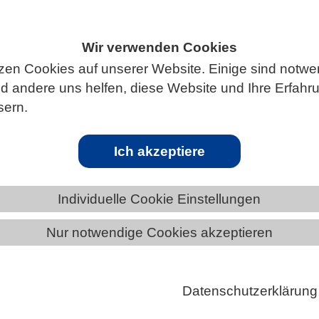
Wir verwenden Cookies
zen Cookies auf unserer Website. Einige sind notwe
S
 andere uns helfen, diese Website und Ihre Erfahr
sern.
Ich akzeptiere
genen Takt
Individuelle Cookie Einstellungen
sste die Ausdehnung der patagonischen Eisdecke
Nur notwendige Cookies akzeptieren
etzten Eiszeit? Dieser Frage ist ein internationales
eam unter Federführung der Universität Bremen
n. Die Wissenschaftlerinnen und Wissenschaftler
Datenschutzerklärung
eise darauf, dass das Vorrücken und Zurückweichen 
 Südamerika in den vergangenen 120.000 Jahren vor