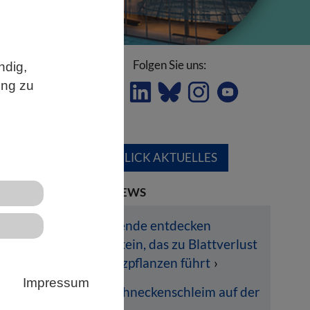
Folgen Sie uns:
ndig,
ung zu
ÜBERBLICK AKTUELLES
LETZTE NEWS
Forschende entdecken
Pilzprotein, das zu Blattverlust
bei Nutzpflanzen führt
Impressum
der
Dem Schneckenschleim auf der