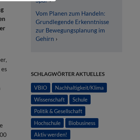
Spur
ng
Vom Planen zum Handeln:
en
Grundlegende Erkenntnisse
er
zur Bewegungsplanung im
Gehirn
er,
 es
SCHLAGWÖRTER AKTUELLES
n
n
VBIO
Nachhaltigkeit/Klima
Wissenschaft
Schule
Politik & Gesellschaft
Hochschule
Biobusiness
te
000
Aktiv werden!