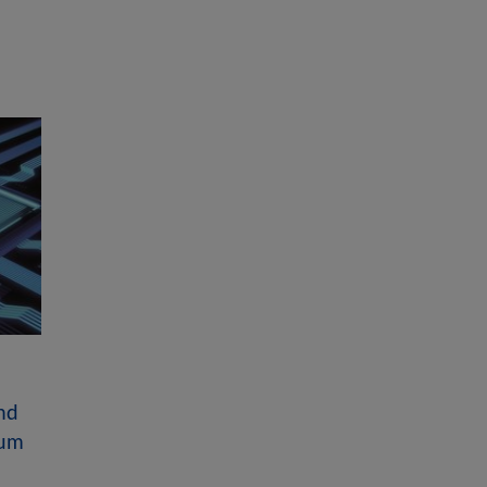
nd
ium