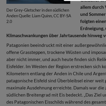
allem durch
Der Grey-Gletscher in den südlichen
und Sommerd
Anden Quelle: Liam Quinn, CC BY-SA
folgten eine
2.0
Erdneigung, 
Klimaschwankungen über Jahrtausende hinweg ve
Patagonien beeindruckt mit einer außergewöhnlic
offene Grassteppen, trockene Wüsten und imposant
aber nicht immer, und auch heute finden sich Rel
Eisfelder. Im Westen der Region erstrecken sich 
Kilometern entlang der Anden in Chile und Argent
patagonische Eisfeld sind Überbleibsel einer weit
maximale Ausdehnung erreichte. Damals war die 
südlichen Breitengrad mit Eis bedeckt. „Das Ziel u
des Patagonischen Eisschilds während des gesamte