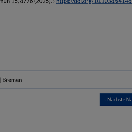
mmun 16, 8776 (2025).
https://doi.org/10.1038/s4146
 | Bremen
Nächste Na