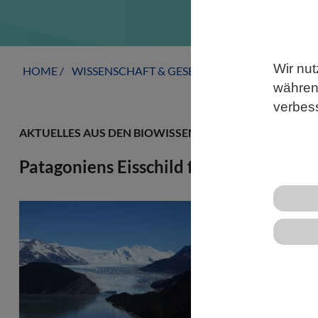
Wir nut
HOME
WISSENSCHAFT & GESELLSCHAFT
AKTUELLE
während
verbes
AKTUELLES AUS DEN BIOWISSENSCHAFTEN
Patagoniens Eisschild folgte seinem ei
Was beeinflu
während der l
Forschungst
nachgegange
fanden Hinw
Gletscher in