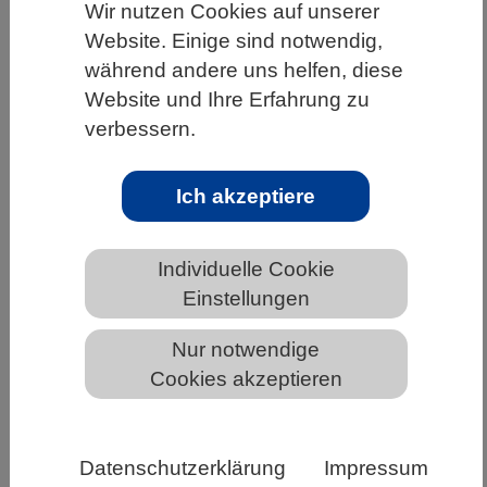
Wir nutzen Cookies auf unserer
HOME
WISSENSCHAFT & GESELLSCHAFT
Website. Einige sind notwendig,
während andere uns helfen, diese
AKTUELLES
Website und Ihre Erfahrung zu
verbessern.
AKTUELLES AUS DEN BIOWISSENSCHAFTEN
Ich akzeptiere
Wissenschaft muss machbar bleiben:
Individuelle Cookie
VBIO-Jahresbericht 2022 ist jetzt
online
Einstellungen
Nur notwendige
Cookies akzeptieren
Datenschutzerklärung
Impressum