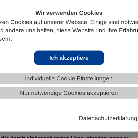
Wir verwenden Cookies
zen Cookies auf unserer Website. Einige sind notwe
 andere uns helfen, diese Website und Ihre Erfahr
S
sern.
Ich akzeptiere
asiven Arten“
Individuelle Cookie Einstellungen
ar 2025 fand das dritte VBIO-Dialogforum statt. Unt
Nur notwendige Cookies akzeptieren
nvasive Arten – gekommen um zu bleiben?“ brachte es
s Biozönoseforschung und Pflanzenschutz ins Gesprä
Datenschutzerklärung
 faszinierten Teilnehmer/-innen. Dabei wurde klar, wi
 das Thema „Invasive Arten“ ist, und was bei der
f die damit einhergehenden Herausforderungen zu