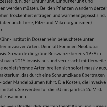
esses, d. h. der Einführung, Einbürgerung und
en werden müssen. Bei den Pflanzen wandern derzei
eher Trockenheit ertragen und wärmeangepasst sind.
(aber auch Tiere, Pilze und Mikroorganismen)
te.
ühn-Institut in Dossenheim beleuchtete unter
her invasiver Arten. Denn oft kommen Neobiotia
vasiv. So wurde die grüne Reiswanze bereits 1979 in
st nach 2015 invasiv aus und verursacht mittlerweile
gebietsfremde Arten breiten sich sofort massiv aus,
bakterium, das durch eine Schaumzikade übertragen
 oder Mandelbäumen führt. Die Kosten, die invasive
mitteln. Sie werden für die EU mit jährlich 26 Mrd.
rd. zusammen.
d Sven Bradler diskutierten Ingolf Kühn und Jürgen