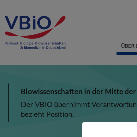
ÜBER 
Biowissenschaften in der Mitte der
Der VBIO übernimmt Verantwortung, 
bezieht Position.