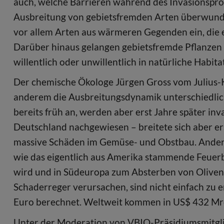
auch, welche Barrieren während des Invasionsproz
Ausbreitung von gebietsfremden Arten überwund
vor allem Arten aus wärmeren Gegenden ein, die 
Darüber hinaus gelangen gebietsfremde Pflanzen 
willentlich oder unwillentlich in natürliche Habita
Der chemische Ökologe Jürgen Gross vom Julius-K
anderem die Ausbreitungsdynamik unterschiedlic
bereits früh an, werden aber erst Jahre später in
Deutschland nachgewiesen – breitete sich aber er
massive Schäden im Gemüse- und Obstbau. Andere 
wie das eigentlich aus Amerika stammende Feuer
wird und in Südeuropa zum Absterben von Oliven-
Schaderreger verursachen, sind nicht einfach zu er
Euro berechnet. Weltweit kommen in US$ 432 M
Unter der Moderation von VBIO-Präsidiumsmitglie