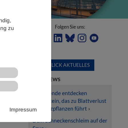
ndig,
Folgen Sie uns:
ung zu
ÜBERBLICK AKTUELLES
LETZTE NEWS
er
Forschende entdecken
Pilzprotein, das zu Blattverlust
ch
bei Nutzpflanzen führt
Impressum
e
Dem Schneckenschleim auf der