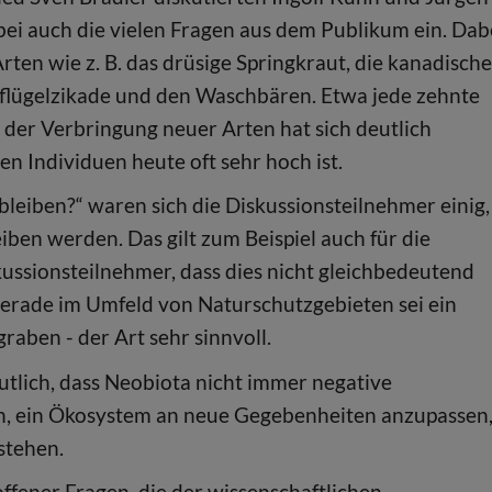
ei auch die vielen Fragen aus dem Publikum ein. Dab
rten wie z. B. das drüsige Springkraut, die kanadische
sflügelzikade und den Waschbären. Etwa jede zehnte
t der Verbringung neuer Arten hat sich deutlich
en Individuen heute oft sehr hoch ist.
leiben?“ waren sich die Diskussionsteilnehmer einig,
ben werden. Das gilt zum Beispiel auch für die
kussionsteilnehmer, dass dies nicht gleichbedeutend
 Gerade im Umfeld von Naturschutzgebieten sei ein
aben - der Art sehr sinnvoll.
lich, dass Neobiota nicht immer negative
n, ein Ökosystem an neue Gegebenheiten anzupassen
tstehen.
ffener Fragen, die der wissenschaftlichen