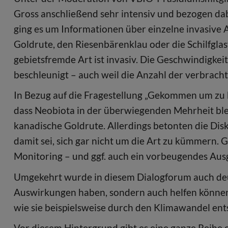
Gross anschließend sehr intensiv und bezogen dab
ging es um Informationen über einzelne invasive A
Goldrute, den Riesenbärenklau oder die Schilfgla
gebietsfremde Art ist invasiv. Die Geschwindigkei
beschleunigt – auch weil die Anzahl der verbracht
In Bezug auf die Fragestellung „Gekommen um zu b
dass Neobiota in der überwiegenden Mehrheit blei
kanadische Goldrute. Allerdings betonten die Dis
damit sei, sich gar nicht um die Art zu kümmern.
Monitoring – und ggf. auch ein vorbeugendes Ausgr
Umgekehrt wurde in diesem Dialogforum auch deut
Auswirkungen haben, sondern auch helfen könne
wie sie beispielsweise durch den Klimawandel en
Vor diesem Hintergrund gibt es eine ganze Reihe o