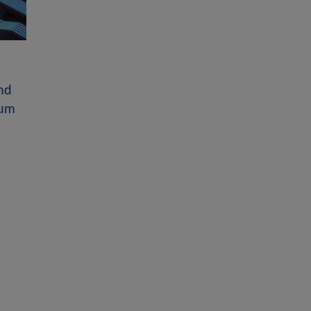
nd
ium