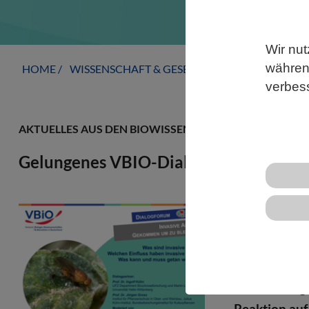
Wir nut
während
HOME
WISSENSCHAFT & GESELLSCHAFT
AKTUELLE
verbes
AKTUELLES AUS DEN BIOWISSENSCHAFTEN
Gelungenes VBIO-Dialogforum zu „Inv
Am 17. Febru
dem Titel „I
Experten au
mit über 250
vielschichtig
Reaktion au