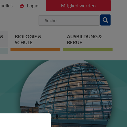
uelles
Login
Mitglied werden
ngen
pringen
 springen
 &
BIOLOGIE &
AUSBILDUNG &
SCHULE
BERUF