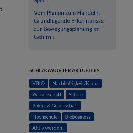
Spur
st
Vom Planen zum Handeln:
Grundlegende Erkenntnisse
zur Bewegungsplanung im
Gehirn
n
SCHLAGWÖRTER AKTUELLES
VBIO
Nachhaltigkeit/Klima
Wissenschaft
Schule
Politik & Gesellschaft
Hochschule
Biobusiness
Aktiv werden!