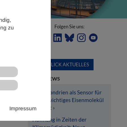
ndig,
Folgen Sie uns:
ung zu
ÜBERBLICK AKTUELLES
LETZTE NEWS
Mitochondrien als Sensor für
lebenswichtiges Eisenmolekül
entlarvt
Impressum
 in
Hoffnung in Zeiten der