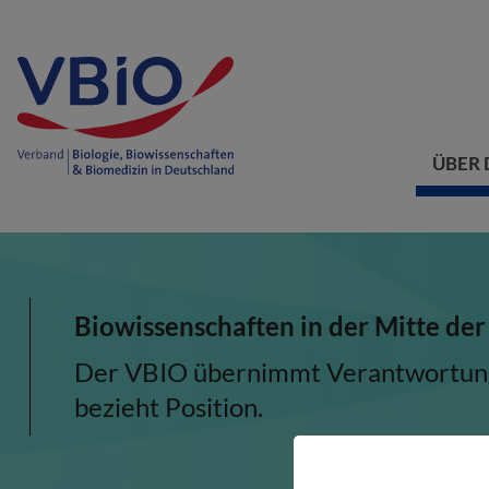
ÜBER 
Biowissenschaften in der Mitte der
Der VBIO übernimmt Verantwortung, 
bezieht Position.