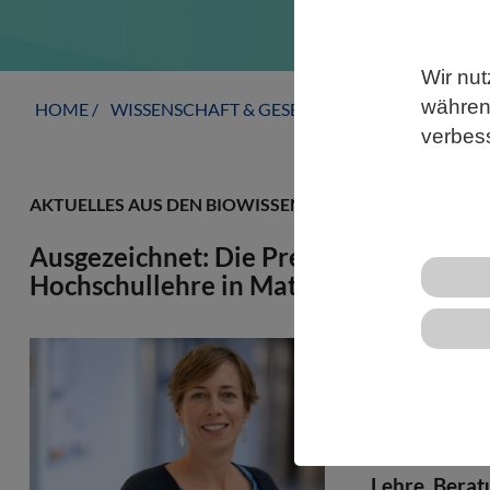
Wir nut
während
HOME
WISSENSCHAFT & GESELLSCHAFT
AKTUELLE
verbes
AKTUELLES AUS DEN BIOWISSENSCHAFTEN
Ausgezeichnet: Die Preisträgerinnen un
Hochschullehre in Mathematik und Nat
Der Ars lege
Hochschulleh
zeichnet Wis
durch heraus
Lehre, Berat