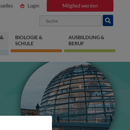
uelles
Login
Mitglied werden
ngen
pringen
 springen
 &
BIOLOGIE &
AUSBILDUNG &
SCHULE
BERUF