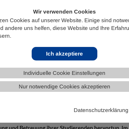
Wir verwenden Cookies
zen Cookies auf unserer Website. Einige sind notwe
 andere uns helfen, diese Website und Ihre Erfahr
S
sern.
Ich akzeptiere
d Preisträger 2026 für exzellente
Individuelle Cookie Einstellungen
urwissenschaften stehen fest
Nur notwendige Cookies akzeptieren
ndi-Fakultätenpreis 2026 würdigt herausragende
re in Biologie, Chemie, Mathematik und Physik und
senschaftlerinnen und Wissenschaftler aus, die sich
Datenschutzerklärung
ragende, innovative und beispielgebende Leistungen
ung und Betreuung ihrer Studierenden hervortun. Im