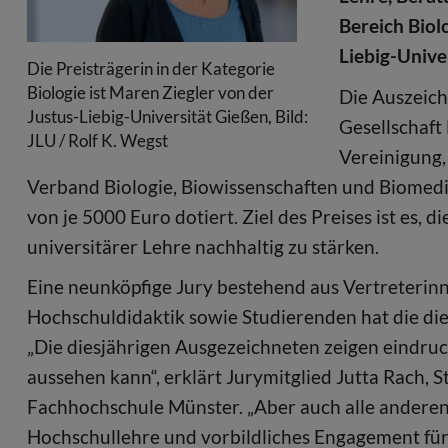
Bereich Biol
Liebig-Unive
Die Preisträgerin in der Kategorie
Biologie ist Maren Ziegler von der
Die Auszeich
Justus-Liebig-Universität Gießen, Bild:
Gesellschaf
JLU / Rolf K. Wegst
Vereinigung,
Verband Biologie, Biowissenschaften und Biomediz
von je 5000 Euro dotiert. Ziel des Preises ist es, 
universitärer Lehre nachhaltig zu stärken.
Eine neunköpfige Jury bestehend aus Vertreterinne
Hochschuldidaktik sowie Studierenden hat die die
„Die diesjährigen Ausgezeichneten zeigen eindruc
aussehen kann“, erklärt Jurymitglied Jutta Rach,
Fachhochschule Münster. „Aber auch alle anderen
Hochschullehre und vorbildliches Engagement für