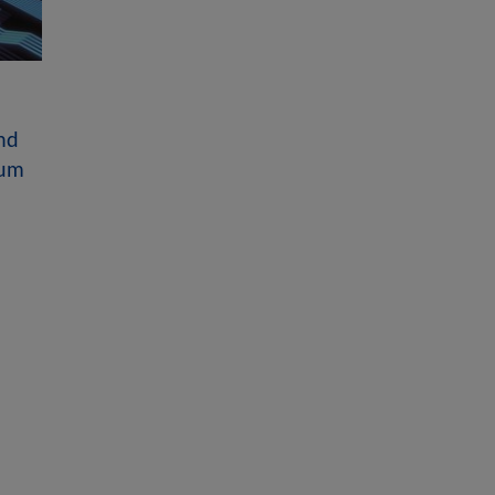
nd
ium