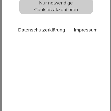
Nur notwendige
Cookies akzeptieren
Wie viele Versuchstiere werden in Deutschland in der
Forschung verwendet? Copyright: Tierversuche
Datenschutzerklärung
Impressum
verstehen
Die Zahl der Versuchstiere in Deutschland ist im
Jahr 2024 weiter zurückgegangen. Die Anzahl
der in Tierversuchen eingesetzten Tiere sank
erneut deutlich um rund 9 % auf 1.327.931 Tiere.
Das geht aus den
Versuchstierzahlen
hervor, die
das Bundesinstitut für Risikobewertung (BfR)
aktuell veröffentlicht hat. Die Initiative
Tierversuche verstehen hat die Daten analysiert.
Auch die Zahl der zusätzlich für wissenschaftliche
Zwecke getöteten Tiere, die nicht in