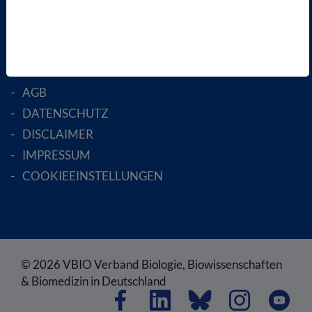
ENGLISH PAGES
RECHTLICHES
SATZUNG
AGB
DATENSCHUTZ
DISCLAIMER
IMPRESSUM
COOKIEEINSTELLUNGEN
© 2026 VBIO Verband Biologie, Biowissenschaften
& Biomedizin in Deutschland