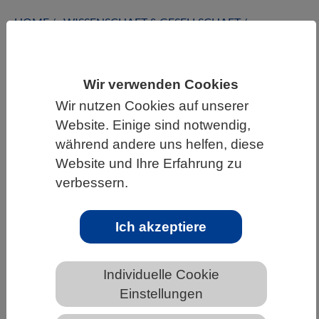
HOME
WISSENSCHAFT & GESELLSCHAFT
AKTUELLES
Wir verwenden Cookies
Wir nutzen Cookies auf unserer
Website. Einige sind notwendig,
AKTUELLES AUS DEN BIOWISSENSCHAFTEN
während andere uns helfen, diese
Anhaltender Rückgang: Erstmals seit
Website und Ihre Erfahrung zu
Jahrtausendwende weniger als 2
verbessern.
Millionen Versuchstiere in
Deutschland
Ich akzeptiere
Individuelle Cookie
Einstellungen