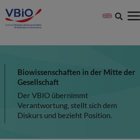
Springe direkt zu:
Zum Hauptinhalt spri
Zur Footer-Navigation
Biowissenschaften in der Mitte der
Gesellschaft
Der VBIO übernimmt
Verantwortung, stellt sich dem
Diskurs und bezieht Position.