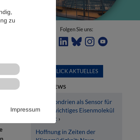
ndig,
ung zu
Folgen Sie uns:
ÜBERBLICK AKTUELLES
ssung
LETZTE NEWS
Mitochondrien als Sensor für
Impressum
lebenswichtiges Eisenmolekül
entlarvt
e
Hoffnung in Zeiten der
en