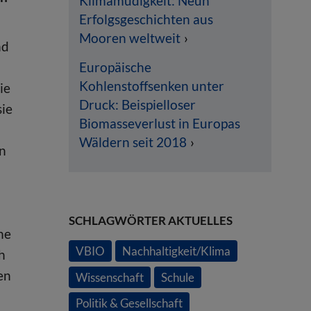
Klimamüdigkeit: Neun
Erfolgsgeschichten aus
Mooren weltweit
nd
Europäische
Kohlenstoffsenken unter
ie
Druck: Beispielloser
sie
Biomasseverlust in Europas
Wäldern seit 2018
en
SCHLAGWÖRTER AKTUELLES
ne
VBIO
Nachhaltigkeit/Klima
h
en
Wissenschaft
Schule
Politik & Gesellschaft