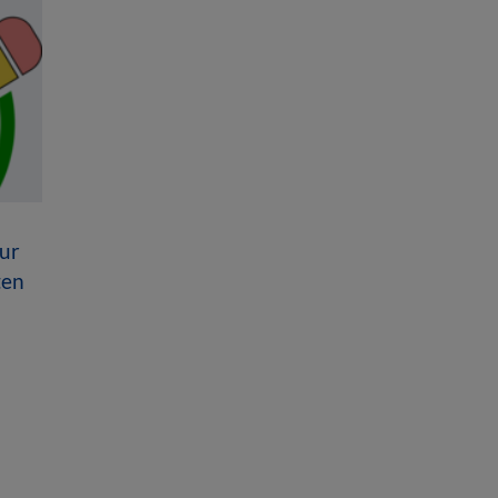
ur
ten