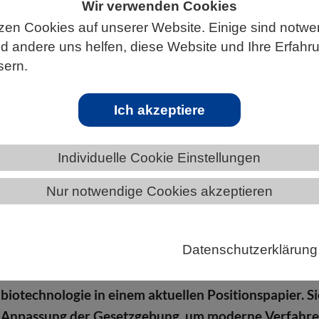
Wir verwenden Cookies
zen Cookies auf unserer Website. Einige sind notwe
 andere uns helfen, diese Website und Ihre Erfahr
sern.
S
Ich akzeptiere
Individuelle Cookie Einstellungen
logie nutzen – Expert:innen fordern Anpa
Nur notwendige Cookies akzeptieren
igen Sicherung der Welternährung könnte die
Datenschutzerklärung
biotechnologie deutlich mehr beitragen als bisher.
eisen die Expert:innen der DECHEMA-Fachgruppe
biotechnologie in einem aktuellen Positionspapier. Si
e Anpassung der Gesetzgebung, um moderne Verfahr