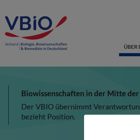
ÜBER 
Biowissenschaften in der Mitte der
Der VBIO übernimmt Verantwortung, 
bezieht Position.