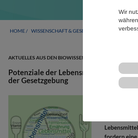
Wir nut
während
verbes
HOME
WISSENSCHAFT & GESELLSCHAFT
AKTUELLE
AKTUELLES AUS DEN BIOWISSENSCHAFTEN
Potenziale der Lebensmittelbiotechno
der Gesetzgebung
Zur nachhalt
Lebensmittel
Darauf verw
Lebensmittel
fordern ein