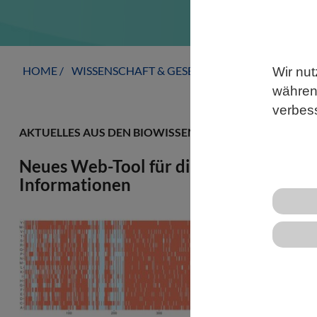
HOME
WISSENSCHAFT & GESELLSCHAFT
AKTUELLE
Wir nut
während
verbes
AKTUELLES AUS DEN BIOWISSENSCHAFTEN
Neues Web-Tool für die Klinik erleicht
Informationen
Genomsequen
angewendet. 
Mutationen s
Genen schwie
Interpretati