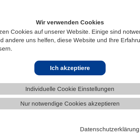
Wir verwenden Cookies
S
zen Cookies auf unserer Website. Einige sind notwe
 andere uns helfen, diese Website und Ihre Erfahr
sern.
Ich akzeptiere
ert die Interpretation genetischer
Individuelle Cookie Einstellungen
zierung wird zunehmend auch in der klinischen Pra
Nur notwendige Cookies akzeptieren
Trotzdem bleibt die Interpretation seltener genetisc
elbst bei gut untersuchten krankheitsverursachend
rig. Derzeitige Prognosemodelle können bei der
Datenschutzerklärung
on dieser Mutationen bereits helfen, neigen aber dazu