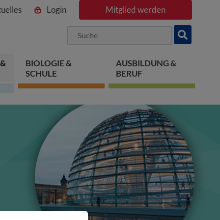
uelles
Login
Mitglied werden
ngen
pringen
 springen
 &
BIOLOGIE &
AUSBILDUNG &
SCHULE
BERUF