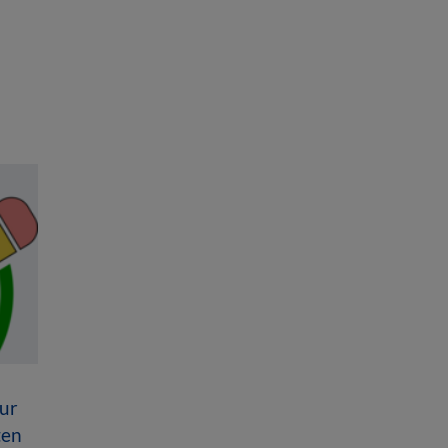
ur
ten