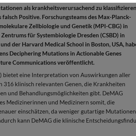
tationen als krankheitsverursachend zu klassifiziere
s falsch Positive. Forschungsteams des Max-Planck-
r molekulare Zellbiologie und Genetik (MPI-CBG) in
 Zentrums für Systembiologie Dresden (CSBD) in
und der Harvard Medical School in Boston, USA, ha
ens Deciphering Mutations in Actionable Genes
ature Communications veröffentlicht.
etet eine Interpretation von Auswirkungen aller
n 316 klinisch relevanten Genen, die Krankheiten
nosen und Behandlungsmöglichkeiten gibt. DeMAG
t es Medizinerinnen und Medizinern somit, die
nauer einschätzen, da weniger gutartige Mutationen
Dadurch kann DeMAG die klinische Entscheidungsfind