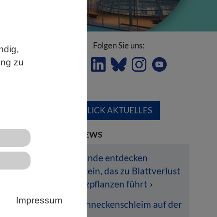
Folgen Sie uns:
ndig,
ung zu
ÜBERBLICK AKTUELLES
LETZTE NEWS
xis
Forschende entdecken
Pilzprotein, das zu Blattverlust
her
bei Nutzpflanzen führt
en
Impressum
Dem Schneckenschleim auf der
,