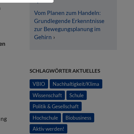
Spur
n
Vom Planen zum Handeln:
Grundlegende Erkenntnisse
zur Bewegungsplanung im
Gehirn
ben
SCHLAGWÖRTER AKTUELLES
VBIO
Nachhaltigkeit/Klima
Wissenschaft
Schule
Politik & Gesellschaft
Hochschule
Biobusiness
ung
Aktiv werden!