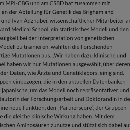
 am MPI-CBG und am CSBD hat zusammen mit
n an der Abteilung für Genetik des Brigham and
 und Ivan Adzhubei, wissenschaftlicher Mitarbeiter 
ard Medical School, ein statistisches Modell und den
igkeit bei der Interpretation von genetischen
Modell zu trainieren, wählten die Forschenden
rtige Mutationen aus. „Wir haben dazu klinische und
ei haben wir nur Mutationen ausgewählt, über dere
der Daten, wie Ärzte und Genetiklabors, einig sind.
pen einbezogen, die in den aktuellen Datenbanken
er japanische, um das Modell noch repräsentativer und
stautorin der Forschungsarbeit und Doktorandin in de
ne neue Funktion, den „Partnerscore“, der Gruppen
ie die gleiche klinische Wirkung haben. Mit dem
chen Aminosäuren zunutze und stützt sich dabei au