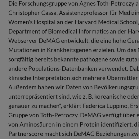
Die Forschungsgruppe von Agnes Toth-Petroczy
Christopher Cassa, Assistenzprofessor für Medizi
Women's Hospital an der Harvard Medical School,
Department of Biomedical Informatics an der Harv
Webserver DeMAG entwickelt, die eine hohe Genau
Mutationen in Krankheitsgenen erzielen. Um das 
sorgfältig bereits bekannte pathogene sowie guta
andere Populations-Datenbanken verwendet. Dab
klinische Interpretation sich mehrere Übermittler 
Außerdem haben wir Daten von Bevölkerungsgrup
unterrepräsentiert sind, wie z. B. koreanische od
genauer zu machen“, erklärt Federica Luppino, Er
Gruppe von Toth-Petroczy. DeMAG verfügt über ei
von Aminosäuren in einem Protein identifiziert, d
Partnerscore macht sich DeMAG Beziehungen zwis