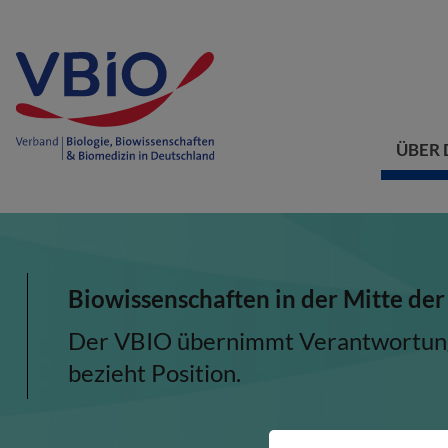
ÜBER 
Biowissenschaften in der Mitte der
Der VBIO übernimmt Verantwortung, 
bezieht Position.