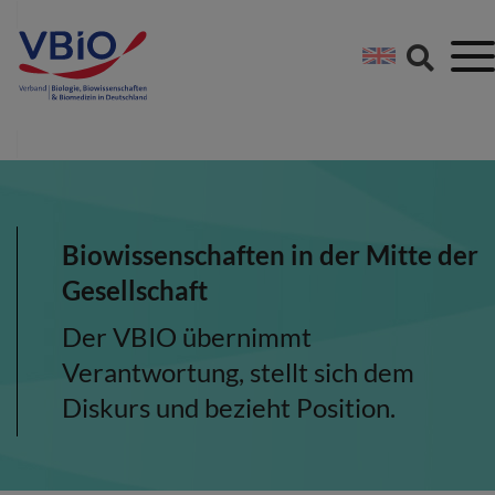
Springe direkt zu:
Zum Hauptinhalt spri
Zur Footer-Navigation
Biowissenschaften in der Mitte der
Gesellschaft
Der VBIO übernimmt
Verantwortung, stellt sich dem
Diskurs und bezieht Position.