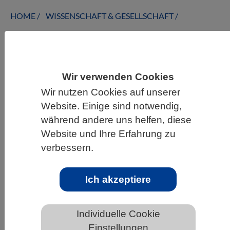
HOME
WISSENSCHAFT & GESELLSCHAFT
AKTUELLES
Wir verwenden Cookies
AKTUELLES AUS DEN BIOWISSENSCHAFTEN
Wir nutzen Cookies auf unserer
Website. Einige sind notwendig,
Kommt die „Antibabypille für den
während andere uns helfen, diese
Mann“?
Website und Ihre Erfahrung zu
verbessern.
Ich akzeptiere
Individuelle Cookie
Einstellungen