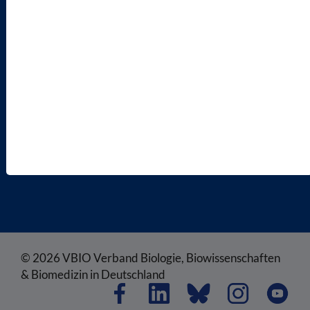
ENGLISH PAGES
RECHTLICHES
SATZUNG
AGB
DATENSCHUTZ
DISCLAIMER
IMPRESSUM
COOKIEEINSTELLUNGEN
© 2026 VBIO Verband Biologie, Biowissenschaften
& Biomedizin in Deutschland