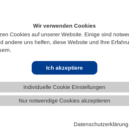
Wir verwenden Cookies
S
zen Cookies auf unserer Website. Einige sind notwe
 andere uns helfen, diese Website und Ihre Erfahr
sern.
Zink aus menschlichen Quellen belastet
Ich akzeptiere
trem abgelegenen Südpazifischen Ozean übersteigt Z
Individuelle Cookie Einstellungen
emachten Emissionen mittlerweile dasjenige aus
Nur notwendige Cookies akzeptieren
Quellen. Das vom Menschen emittierte Zink wird dur
r riesige Distanzen verfrachtet und erreicht dadurch
sgebiete, die weit weg von der Zivilisation liegen. Di
Datenschutzerklärung
nk-Konzentration im Meerwasser könnte das sensibl