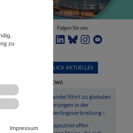
Folgen Sie uns:
ndig,
ung zu
ÜBERBLICK AKTUELLES
LETZTE NEWS
ink
Klimawandel führt zu globalen
Veränderungen in der
ch
Schmetterlingsverbreitung
e
Wilde Kapuzineraffen
Impressum
e