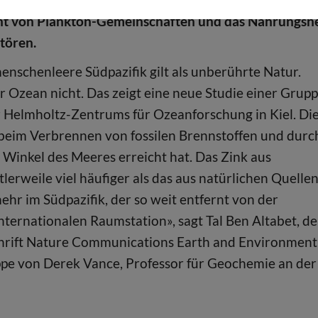
ht von Plankton-Gemeinschaften und das Nahrungsn
stören.
menschenleere Südpazifik gilt als unberührte Natur.
er Ozean nicht. Das zeigt eine neue Studie einer Grup
Helmholtz-Zentrums für Ozeanforschung in Kiel. Di
 beim Verbrennen von fossilen Brennstoffen und durc
n Winkel des Meeres erreicht hat. Das Zink aus
erweile viel häufiger als das aus natürlichen Quellen
ehr im Südpazifik, der so weit entfernt von der
Internationalen Raumstation», sagt Tal Ben Altabet, de
schrift Nature Communications Earth and Environment
uppe von Derek Vance, Professor für Geochemie an der