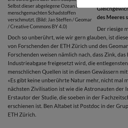
Selbst dieser abgelegene Ozean ist mit
Gleichgewic
menschgemachten Schadstoffen
des Meeres 
verschmutzt. (Bild: Jan Steffen / Geomar
/ Creative Commons BY 4.0)
Der riesige 
Doch so unberührt, wie wir gern glauben, ist dies
von Forschenden der ETH Zürich und des Geomar 
Forschenden weisen nämlich nach, dass Zink, das
Industrieabgase freigesetzt wird, die entlegenste
menschlichen Quellen ist in diesen Gewässern mittl
«Es gibt keine unberührte Natur mehr, nicht mal m
nächsten Zivilisation ist wie die Astronauten der 
Erstautor der Studie, die soeben in der Fachzeit
erschienen ist. Ben Altabet ist Postdoc in der Gr
ETH Zürich.