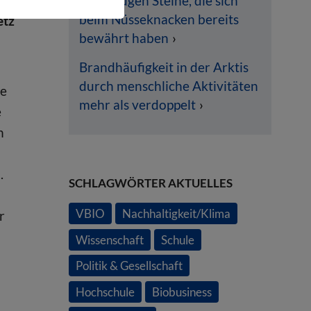
bevorzugen Steine, die sich
beim Nüsseknacken bereits
etz
bewährt haben
Brandhäufigkeit in der Arktis
durch menschliche Aktivitäten
pe
mehr als verdoppelt
e
h
.
SCHLAGWÖRTER AKTUELLES
VBIO
Nachhaltigkeit/Klima
r
Wissenschaft
Schule
Politik & Gesellschaft
Hochschule
Biobusiness