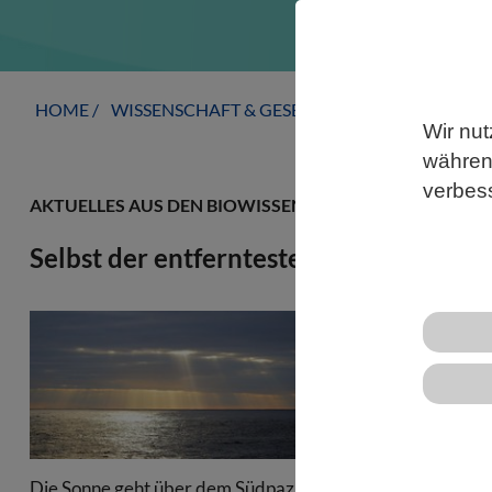
HOME
WISSENSCHAFT & GESELLSCHAFT
AKTUELLE
Wir nut
während
verbes
AKTUELLES AUS DEN BIOWISSENSCHAFTEN
Selbst der entfernteste Ozean ist mit 
Selbst im ex
aus menschg
natürlichen 
Aerosole übe
offene Meere
Die Sonne geht über dem Südpazifik auf:
steigende Zi