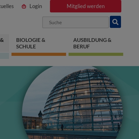
uelles
Login
Mitglied werden
ngen
pringen
 springen
 &
BIOLOGIE &
AUSBILDUNG &
SCHULE
BERUF