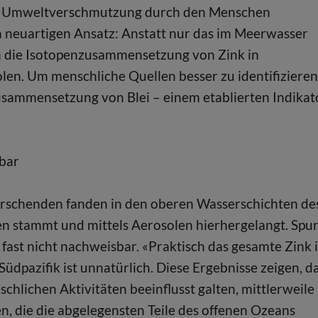
 die Umweltverschmutzung durch den Menschen
en neuartigen Ansatz: Anstatt nur das im Meerwasser
ch die Isotopenzusammensetzung von Zink in
en. Um menschliche Quellen besser zu identifizieren
usammensetzung von Blei – einem etablierten Indikat
sbar
Forschenden fanden in den oberen Wasserschichten de
en stammt und mittels Aerosolen hierhergelangt. Spu
fast nicht nachweisbar. «Praktisch das gesamte Zink 
dpazifik ist unnatürlich. Diese Ergebnisse zeigen, d
schlichen Aktivitäten beeinflusst galten, mittlerweile
, die die abgelegensten Teile des offenen Ozeans