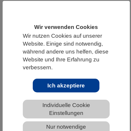
HOME
WISSENSCHAFT & GESELLSCHAFT
AKTUELLES
Wir verwenden Cookies
Wir nutzen Cookies auf unserer
Website. Einige sind notwendig,
während andere uns helfen, diese
AKTUELLES AUS DEN BIOWISSENSCHAFTEN
Website und Ihre Erfahrung zu
Regenreiche Tropen könnten mit
verbessern.
beispiellosen Dürren konfrontiert
werden
Ich akzeptiere
Individuelle Cookie
Einstellungen
Nur notwendige