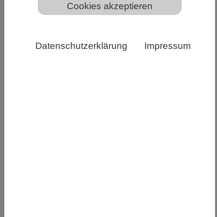
Cookies akzeptieren
Veränderte Niederschlagsmuster und eine schwächere
Datenschutzerklärung
Impressum
Ozeanzirkulation könnten Regenwälder austrocknen,
empfindliche Ökosysteme bedrohen und die
Lebensgrundlagen in den Tropen zerstören. Das zeigt
eine neue Studie in Nature. Copyright: MARUM –
Zentrum für Marine Umweltwissenschaften,
Universität Bremen; U. Merkel
Einige der regenreichsten Orte der Erde könnten
ihre jährliche Niederschlagsmenge fast halbieren,
wenn der Klimawandel weiter verändert, wie sich
Meerwasser rund um den Globus bewegt. In
einer neuen Studie, die jetzt in Nature
veröffentlicht wurde, hat ein internationales