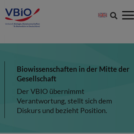
Springe direkt zu:
Zum Hauptinhalt spri
Zur Footer-Navigation
Biowissenschaften in der Mitte der
Gesellschaft
Der VBIO übernimmt
Verantwortung, stellt sich dem
Diskurs und bezieht Position.