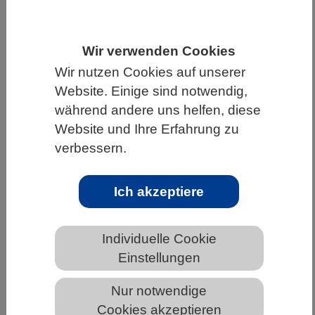
HOME
WISSENSCHAFT & GESELLSCHAFT
AKTUELLES
Wir verwenden Cookies
Wir nutzen Cookies auf unserer
Website. Einige sind notwendig,
während andere uns helfen, diese
AKTUELLES AUS DEN BIOWISSENSCHAFTEN
Website und Ihre Erfahrung zu
verbessern.
Klimawandel in den Alpen: schnell
und gefährlich
Ich akzeptiere
Individuelle Cookie
Einstellungen
Nur notwendige
Cookies akzeptieren