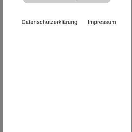
Datenschutzerklärung
Impressum
Mitten in der Hochsaison am 27.12.2022 lag das
Skigebiet am Kaiseregg im Grünen. Quelle: Franz
Thalmann
Forschende des SLF gehen zahlreichen Folgen
des Klimawandels in den Alpen nach, damit die
Menschen dort sich darauf vorbereiten können.
Denn die stehen vor grossen Herausforderungen.