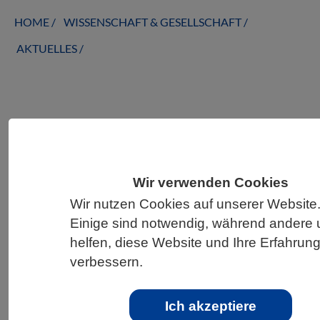
HOME
WISSENSCHAFT & GESELLSCHAFT
AKTUELLES
AKTUELLES AUS DEN BIOWISSENSCHAFTEN
Geballtes Wissen zum Klimawandel –
neuer Atlas der Klimaextreme
Wir verwenden Cookies
Wir nutzen Cookies auf unserer Website
Einige sind notwendig, während andere 
helfen, diese Website und Ihre Erfahrun
verbessern.
Ich akzeptiere