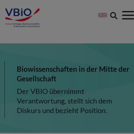
Springe direkt zu:
Zum Hauptinhalt spri
Zur Footer-Navigation
Biowissenschaften in der Mitte der
Gesellschaft
Der VBIO übernimmt
Verantwortung, stellt sich dem
Diskurs und bezieht Position.