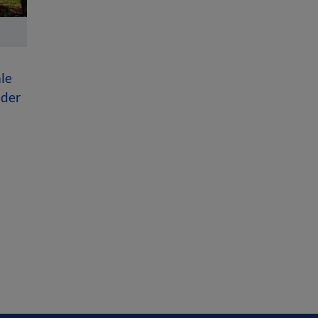
le
 der