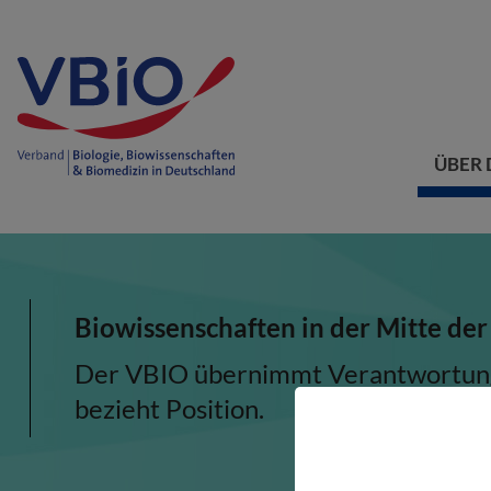
ÜBER 
Biowissenschaften in der Mitte der
Der VBIO übernimmt Verantwortung, 
bezieht Position.