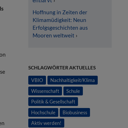
entlarvt
ls
Hoffnung in Zeiten der
Klimamüdigkeit: Neun
Erfolgsgeschichten aus
Mooren weltweit
von
SCHLAGWÖRTER AKTUELLES
ise
VBIO
Nachhaltigkeit/Klima
Wissenschaft
Schule
Politik & Gesellschaft
Hochschule
Biobusiness
en
Aktiv werden!