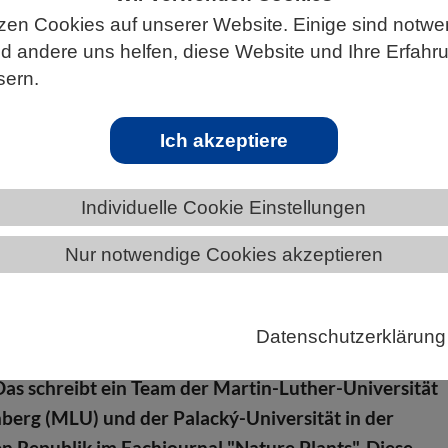
zen Cookies auf unserer Website. Einige sind notwe
 andere uns helfen, diese Website und Ihre Erfahr
sern.
S
Ich akzeptiere
Individuelle Cookie Einstellungen
nproteine
Nur notwendige Cookies akzeptieren
Fichte nutzt andere Proteine als die meisten
n, um Energie aus Sonnenlicht zu gewinnen. Der Bau
Datenschutzerklärung
auf Proteine zurück, die sonst vor allem in Grünalgen
 Das schreibt ein Team der Martin-Luther-Universität
berg (MLU) und der Palacký-Universität in der
n Republik im Fachjournal "Nature Plants". Diese