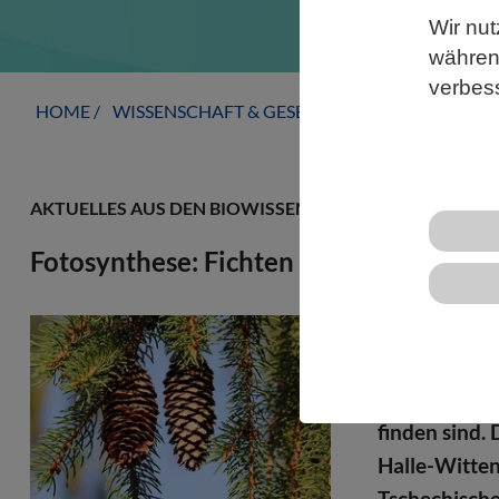
Wir nut
während
verbes
HOME
WISSENSCHAFT & GESELLSCHAFT
AKTUELLE
AKTUELLES AUS DEN BIOWISSENSCHAFTEN
Fotosynthese: Fichten setzen auf Alge
Die Gemeine 
Landpflanze
greift dabei 
finden sind.
Halle-Witten
Tschechische