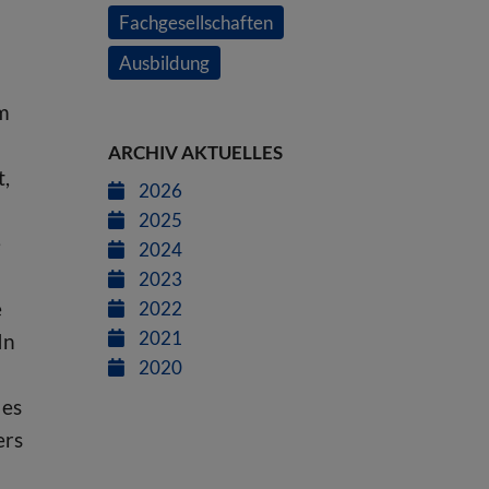
Fachgesellschaften
Ausbildung
em
ARCHIV AKTUELLES
t,
2026
2025
e
2024
2023
e
2022
2021
In
2020
 es
ers