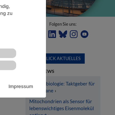
ndig,
ung zu
Folgen Sie uns:
ÜBERBLICK AKTUELLES
LETZTE NEWS
Chronobiologie: Taktgeber für
m
Impressum
die Organe
 zu
Mitochondrien als Sensor für
lebenswichtiges Eisenmolekül