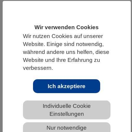
HOME
WISSENSCHAFT & GESELLSCHAFT
AKTUELLES
Wir verwenden Cookies
Wir nutzen Cookies auf unserer
Website. Einige sind notwendig,
während andere uns helfen, diese
AKTUELLES AUS DEN BIOWISSENSCHAFTEN
Website und Ihre Erfahrung zu
Erheblicher Teil des organischen
verbessern.
Kohlenstoffs im Arktischen Ozean
stammt vom Land
Ich akzeptiere
Individuelle Cookie
Einstellungen
Nur notwendige