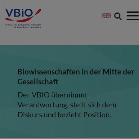
Springe direkt zu:
Zum Hauptinhalt spri
Zur Footer-Navigation
Biowissenschaften in der Mitte der
Gesellschaft
Der VBIO übernimmt
Verantwortung, stellt sich dem
Diskurs und bezieht Position.