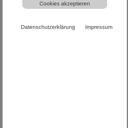
Cookies akzeptieren
Dauertau-Gebiet "Slump D" auf Herschel Island,
Datenschutzerklärung
Impressum
Yukon, Kanada Copyright: Alfred-Wegener-
Institut/Jaroslav Obu
Durch den Klimawandel und die damit
verbundenen steigenden Temperaturen tauen
immer mehr gefrorene Böden in der Arktis. Dabei
löst sich Material, das große Mengen
organischen Kohlenstoff enthält, der in den
zentralen Arktischen Ozean abfließt. In einer
neuen Studie haben Forschende unter der
Leitung des AWI quantifiziert, wie viele
organische Stoffe von Land sich im Arktischen
Ozean ansammeln. Anhand von chemischen