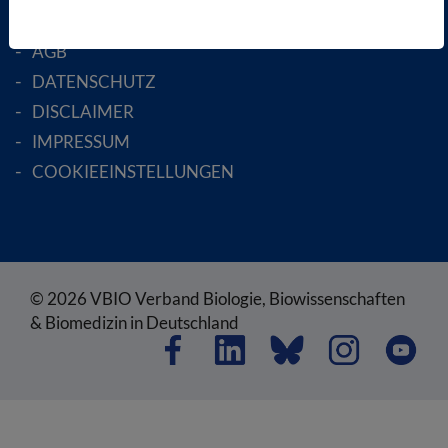
SATZUNG
AGB
DATENSCHUTZ
DISCLAIMER
IMPRESSUM
COOKIEEINSTELLUNGEN
© 2026 VBIO Verband Biologie, Biowissenschaften
& Biomedizin in Deutschland