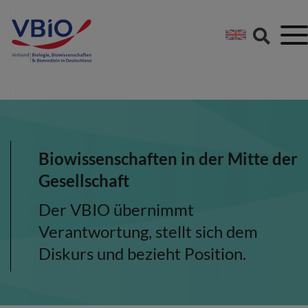
Springe direkt zu:
Zum Hauptinhalt spri
Zur Footer-Navigation
Biowissenschaften in der Mitte der
Gesellschaft
Der VBIO übernimmt
Verantwortung, stellt sich dem
Diskurs und bezieht Position.