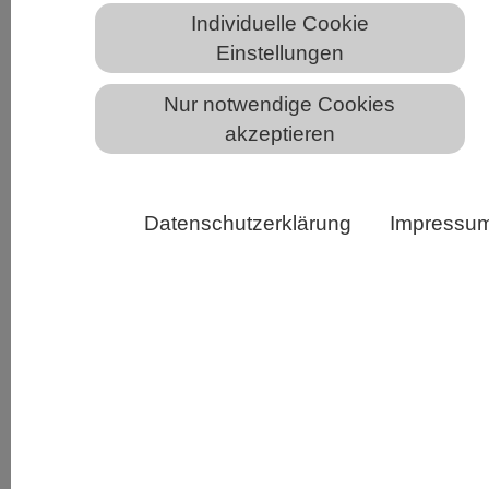
Individuelle Cookie
Einstellungen
Lila gefärbte, mikrobielle Matten im Middle Island
Sinkhole im Lake Huron, Juni 2019. Kleine Hügel und
Nur notwendige Cookies
„Finger“ wie dieser entstehen durch Gase wie Methan
akzeptieren
und Schwefelwasserstoff verursacht, die unter der
Oberfläche der Matten blubbern. (c) Phil Hartmeyer,
NOAA Thunder Bay National Marine Sanctuary
Datenschutzerklärung
Impressu
Das heutige Leben auf der Erde ist ohne
Sauerstoff unvorstellbar. Wie es allerdings zum
schrittweisen Anstieg des Sauerstoffgehalts in
der Atmosphäre kam, der sich über einen
Zeitraum von fast zwei Milliarden Jahren vollzog,
ist bislang nicht klar. Eine spannende Erklärung
liefert nun ein internationales Forschungsteam
um Judith Klatt vom Max-Planck-Institut für