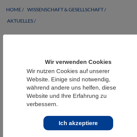
HOME
WISSENSCHAFT & GESELLSCHAFT
AKTUELLES
AKTUELLES AUS DEN BIOWISSENSCHAFTEN
Wir verwenden Cookies
Ein langer Tag für Mikroben: Wie der
Wir nutzen Cookies auf unserer
Sauerstoff auf die Erde kam
Website. Einige sind notwendig,
während andere uns helfen, diese
Website und Ihre Erfahrung zu
verbessern.
Ich akzeptiere