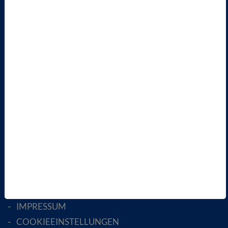
VBIO
ÜBER UNS
LANDESVERBÄNDE
FACHGESELLSCHAFTEN
AKTIV WERDEN!
MITGLIED WERDEN
ENGLISH PAGES
RECHTLICHES
SATZUNG
AGB
DATENSCHUTZ
DISCLAIMER
IMPRESSUM
COOKIEEINSTELLUNGEN