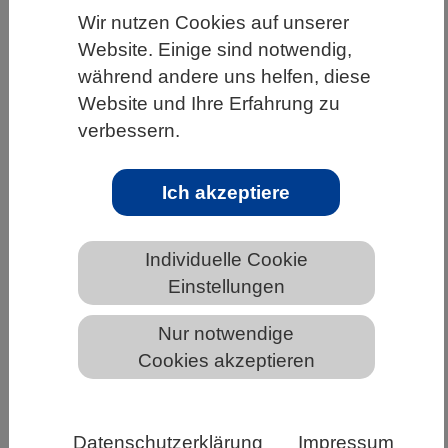
Wir nutzen Cookies auf unserer
HOME
WISSENSCHAFT & GESELLSCHAFT
Website. Einige sind notwendig,
AKTUELLES
während andere uns helfen, diese
Website und Ihre Erfahrung zu
verbessern.
AKTUELLES AUS DEN BIOWISSENSCHAFTEN
Ich akzeptiere
Dynamische Wechselwirkungen
zwischen Hirntumoren und
Individuelle Cookie
Immunzellen
Einstellungen
Nur notwendige
Cookies akzeptieren
Datenschutzerklärung
Impressum