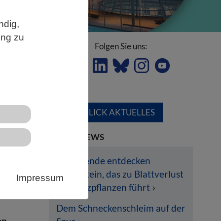
ndig,
ung zu
Folgen Sie uns:
ÜBERBLICK AKTUELLES
LETZTE NEWS
n –
Forschende entdecken
n.
Pilzprotein, das zu Blattverlust
Impressum
bei Nutzpflanzen führt
ta
Dem Schneckenschleim auf der
en,