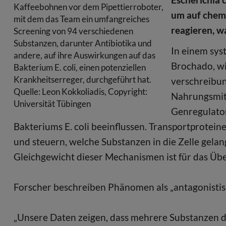
Kaffeebohnen vor dem Pipettierroboter,
um auf chem
mit dem das Team ein umfangreiches
reagieren, w
Screening von 94 verschiedenen
Substanzen, darunter Antibiotika und
In einem sys
andere, auf ihre Auswirkungen auf das
Brochado, wi
Bakterium E. coli, einen potenziellen
Krankheitserreger, durchgeführt hat.
verschreibu
Quelle: Leon Kokkoliadis, Copyright:
Nahrungsmitt
Universität Tübingen
Genregulator
Bakteriums E. coli beeinflussen. Transportprotein
und steuern, welche Substanzen in die Zelle gelan
Gleichgewicht dieser Mechanismen ist für das Üb
Forscher beschreiben Phänomen als „antagonistis
„Unsere Daten zeigen, dass mehrere Substanzen di