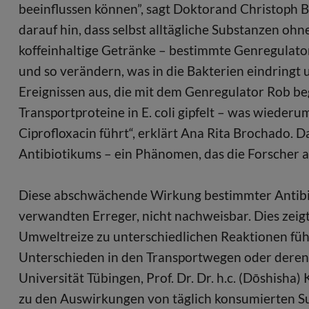
beeinflussen können”, sagt Doktorand Christoph Bi
darauf hin, dass selbst alltägliche Substanzen ohn
koffeinhaltige Getränke – bestimmte Genregulator
und so verändern, was in die Bakterien eindringt u
Ereignissen aus, die mit dem Genregulator Rob b
Transportproteine in E. coli gipfelt – was wiede
Ciprofloxacin führt“, erklärt Ana Rita Brochado. 
Antibiotikums – ein Phänomen, das die Forscher al
Diese abschwächende Wirkung bestimmter Antibioti
verwandten Erreger, nicht nachweisbar. Dies zeigt
Umweltreize zu unterschiedlichen Reaktionen fü
Unterschieden in den Transportwegen oder deren 
Universität Tübingen, Prof. Dr. Dr. h.c. (Dōshish
zu den Auswirkungen von täglich konsumierten Su