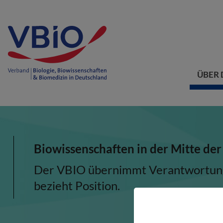
ÜBER 
Biowissenschaften in der Mitte der
Der VBIO übernimmt Verantwortung, 
bezieht Position.