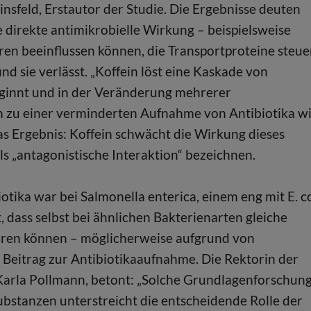
nsfeld, Erstautor der Studie. Die Ergebnisse deuten
e direkte antimikrobielle Wirkung – beispielsweise
en beeinflussen können, die Transportproteine steue
nd sie verlässt. „Koffein löst eine Kaskade von
eginnt und in der Veränderung mehrerer
rum zu einer verminderten Aufnahme von Antibiotika w
Das Ergebnis: Koffein schwächt die Wirkung dieses
s „antagonistische Interaktion“ bezeichnen.
ka war bei Salmonella enterica, einem eng mit E. co
, dass selbst bei ähnlichen Bakterienarten gleiche
hren können – möglicherweise aufgrund von
Beitrag zur Antibiotikaaufnahme. Die Rektorin der
a) Karla Pollmann, betont: „Solche Grundlagenforschun
bstanzen unterstreicht die entscheidende Rolle der