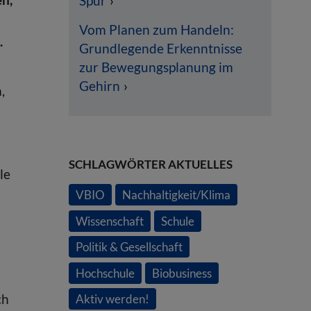
Spur
Vom Planen zum Handeln:
.
Grundlegende Erkenntnisse
zur Bewegungsplanung im
Gehirn
,
SCHLAGWÖRTER AKTUELLES
le
VBIO
Nachhaltigkeit/Klima
Wissenschaft
Schule
Politik & Gesellschaft
Hochschule
Biobusiness
ch
Aktiv werden!