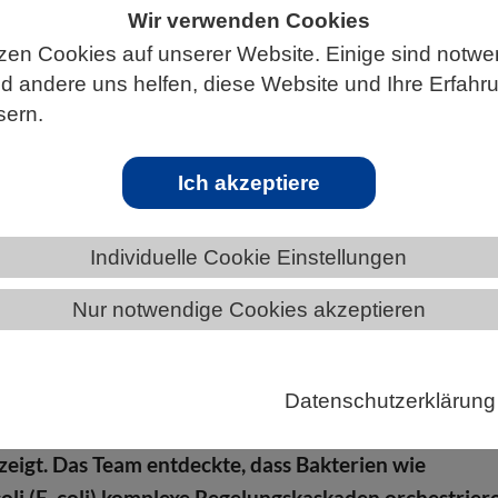
Wir verwenden Cookies
zen Cookies auf unserer Website. Einige sind notwe
 andere uns helfen, diese Website und Ihre Erfahr
S
sern.
Ich akzeptiere
ter Antibiotika schwächen
Individuelle Cookie Einstellungen
Nur notwendige Cookies akzeptieren
 unserer täglichen Ernährung – darunter auch Koffei
esistenz von Bakterien gegen Antibiotika beeinflusse
 neue Studie eines Forscherteams der Universitäten
Datenschutzerklärung
 Würzburg unter der Leitung von Professorin Ana Ri
eigt. Das Team entdeckte, dass Bakterien wie
coli (E. coli) komplexe Regelungskaskaden orchestrier