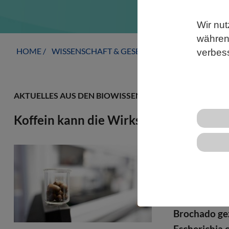
Wir nut
während
HOME
WISSENSCHAFT & GESELLSCHAFT
AKTUELLE
verbes
AKTUELLES AUS DEN BIOWISSENSCHAFTEN
Koffein kann die Wirksamkeit bestimm
Bestandteile
können die R
Das hat eine
Tübingen und
Brochado gez
Escherichia 