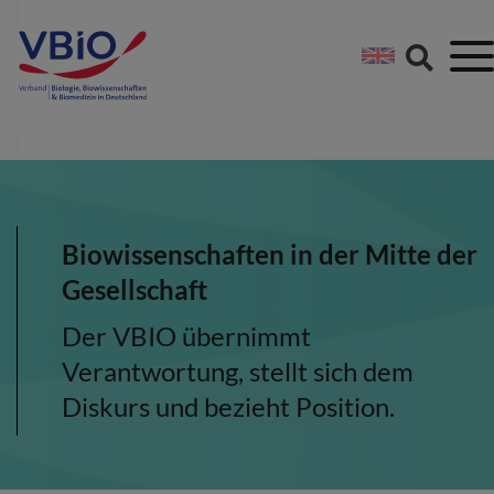
Springe direkt zu:
Zum Hauptinhalt spri
Zur Footer-Navigation
Biowissenschaften in der Mitte der
Gesellschaft
Der VBIO übernimmt
Verantwortung, stellt sich dem
Diskurs und bezieht Position.