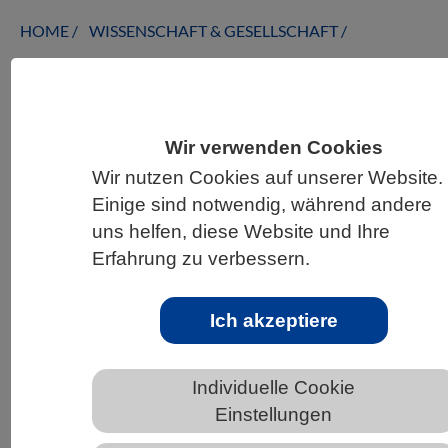
HOME
WISSENSCHAFT & GESELLSCHAFT
AKTUELLES
Wir verwenden Cookies
Wir nutzen Cookies auf unserer Website.
AKTUELLES AUS DEN BIOWISSENSCHAFTEN
Einige sind notwendig, während andere
Florale Zeitreise: Blumen waren vor
uns helfen, diese Website und Ihre
100 Millionen Jahren vielfältiger als
Erfahrung zu verbessern.
heute
Ich akzeptiere
Individuelle Cookie
Einstellungen