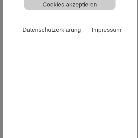
Cookies akzeptieren
Zellkolonie aus mit der Genschere reparierten
Datenschutzerklärung
Impressum
menschlichen blutbildenden Stammzellen. Nur die
reparierten Stammzellen konnten eine solche Kolonie
bilden. AG Klaus Rajewsky, MDC
Mit dem molekularen Werkzeug CRISPR-Cas9
lassen sich erbliche Blutleiden behandeln. Dabei
kann es zu ungewollten Veränderungen im
Erbgut kommen. Ein Team um die MDC-Forscher
Klaus Rajewsky und Van Trung Chu stellt jetzt in
„Science Advances“ eine Methode vor, die solche
Folgen minimiert.
Die Hoffnungen, die in die Genschere CRISPR-
Cas9 gesetzt werden, sind groß. Denn mit dem