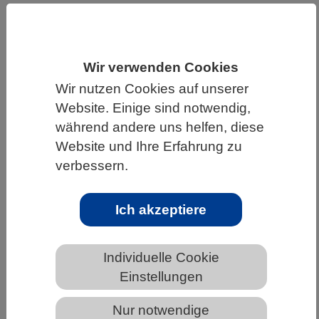
HOME
WISSENSCHAFT & GESELLSCHAFT
AKTUELLES
Wir verwenden Cookies
Wir nutzen Cookies auf unserer
Website. Einige sind notwendig,
während andere uns helfen, diese
AKTUELLES AUS DEN BIOWISSENSCHAFTEN
Website und Ihre Erfahrung zu
Feinschliff: Die Genschere präziser
verbessern.
machen
Ich akzeptiere
Individuelle Cookie
Einstellungen
Nur notwendige