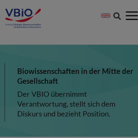
Springe direkt zu:
Zum Hauptinhalt spri
Zur Footer-Navigation
Biowissenschaften in der Mitte der
Gesellschaft
Der VBIO übernimmt
Verantwortung, stellt sich dem
Diskurs und bezieht Position.