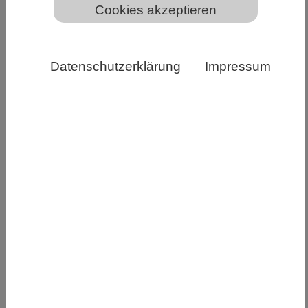
Cookies akzeptieren
Datenschutzerklärung
Impressum
Rasterelektronenmikroskopische Aufnahme des
Epifadin produzierenden Bakteriums Staphylococcus
epider-midis. Kolorierung: Elke Neudert/Universität
Tübingen. © Jeremiah Shuster, Tübingen Structural
Microscopy Core Facility / Arbeitsgruppe
Geomikrobiologie / Universität Tübingen.
Einen neuartigen antibiotischen Wirkstoff in der
menschlichen Nase haben Forschende der
Universität Tübingen entdeckt, der gegen
krankheitserregende Bakterien eingesetzt
werden könnte. Produziert wird das Molekül mit
dem Namen Epifadin von bestimmten