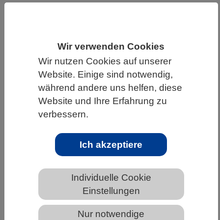
HOME
WISSENSCHAFT & GESELLSCHAFT
AKTUELLES
Wir verwenden Cookies
Wir nutzen Cookies auf unserer
Website. Einige sind notwendig,
während andere uns helfen, diese
AKTUELLES AUS DEN BIOWISSENSCHAFTEN
Website und Ihre Erfahrung zu
Forschende entdecken neuartigen
verbessern.
antibiotischen Wirkstoff in
menschlicher Nase
Ich akzeptiere
Individuelle Cookie
Einstellungen
Nur notwendige