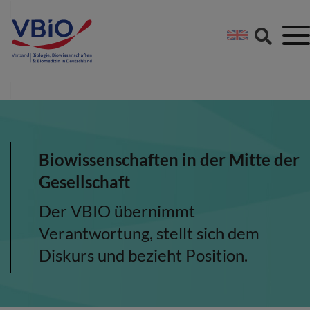
Springe direkt zu:
Zum Hauptinhalt spri
Zur Footer-Navigation
Biowissenschaften in der Mitte der
Gesellschaft
Der VBIO übernimmt
Verantwortung, stellt sich dem
Diskurs und bezieht Position.