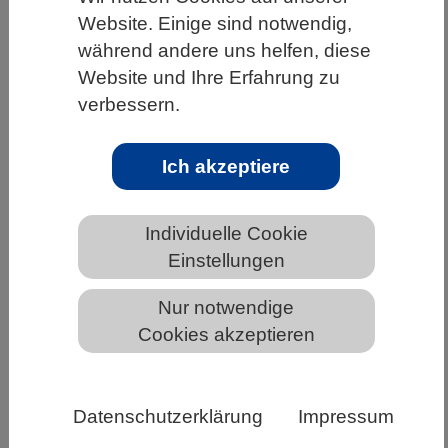
Website. Einige sind notwendig,
HOME
WISSENSCHAFT & GESELLSCHAFT
während andere uns helfen, diese
AKTUELLES
Website und Ihre Erfahrung zu
verbessern.
Ich akzeptiere
AKTUELLES AUS DEN BIOWISSENSCHAFTEN
25. Jahre DECHEMAX-
Individuelle Cookie
Schülerwettbewerb – Auszeichnung
Einstellungen
der Siegerteams 2025 in Bremen
Nur notwendige
Cookies akzeptieren
Datenschutzerklärung
Impressum