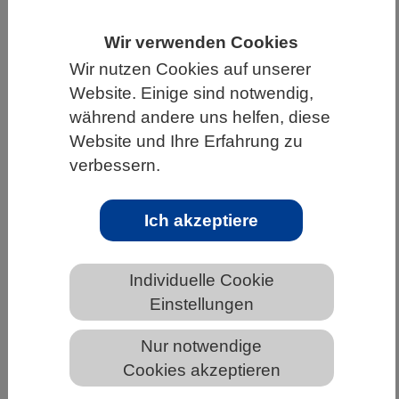
HOME
WISSENSCHAFT & GESELLSCHAFT
Wir verwenden Cookies
AKTUELLES
Wir nutzen Cookies auf unserer
Website. Einige sind notwendig,
während andere uns helfen, diese
Website und Ihre Erfahrung zu
AKTUELLES AUS DEN BIOWISSENSCHAFTEN
verbessern.
Auswirkungen von
Ich akzeptiere
Pflanzenschutzmitteln auf Tiere,
Pflanzen und Mikroorganismen viel
tiefgreifender als angenommen
Individuelle Cookie
Einstellungen
Nur notwendige
Cookies akzeptieren