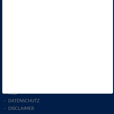
TERMINE
VBIO
ÜBER UNS
LANDESVERBÄNDE
FACHGESELLSCHAFTEN
AKTIV WERDEN!
MITGLIED WERDEN
ENGLISH PAGES
RECHTLICHES
SATZUNG
AGB
DATENSCHUTZ
DISCLAIMER