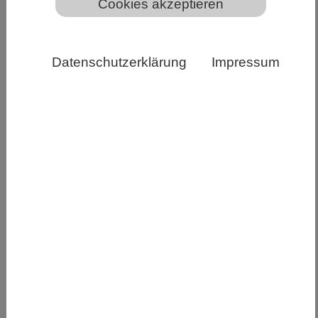
Cookies akzeptieren
CDC
Datenschutzerklärung
Impressum
Die meisten Kinder und Jugendlichen erholen
sich schnell von einer Infektion mit dem
Coronavirus. Doch etwa 1 bis 3 Prozent
entwickeln pädiatrisches Long COVID –
Beschwerden, die Wochen oder Monate nach der
eigentlichen Infektion anhalten. Eine neue Studie,
die im renommierten Fachjournal Nature
Communications veröffentlicht wurde, zeigt nun:
Long COVID bei jungen Menschen ist keine
einheitliche Erkrankung. Das internationale
Forschungsteam, unter Beteiligung der
Universitätsmedizin Magdeburg, konnte