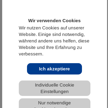
HOME
WISSENSCHAFT & GESELLSCHAFT
AKTUELLES
Wir verwenden Cookies
Wir nutzen Cookies auf unserer
Website. Einige sind notwendig,
während andere uns helfen, diese
AKTUELLES AUS DEN BIOWISSENSCHAFTEN
Website und Ihre Erfahrung zu
Long COVID bei Kindern: Studie zeigt
verbessern.
unterschiedliche Krankheitsverläufe
Ich akzeptiere
Individuelle Cookie
Einstellungen
Nur notwendige