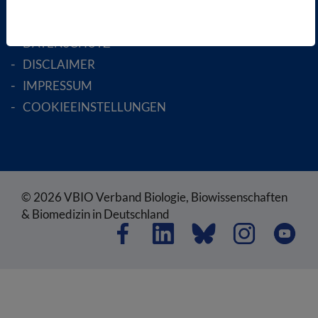
SATZUNG
AGB
DATENSCHUTZ
DISCLAIMER
IMPRESSUM
COOKIEEINSTELLUNGEN
© 2026 VBIO Verband Biologie, Biowissenschaften
& Biomedizin in Deutschland