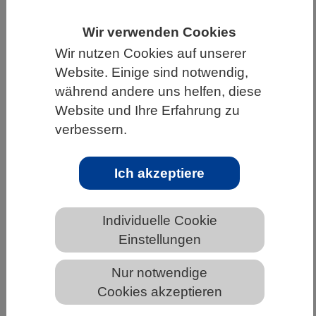
HOME
WISSENSCHAFT & GESELLSCHAFT
Wir verwenden Cookies
AKTUELLES
Wir nutzen Cookies auf unserer
Website. Einige sind notwendig,
während andere uns helfen, diese
Website und Ihre Erfahrung zu
AKTUELLES AUS DEN BIOWISSENSCHAFTEN
verbessern.
Wie Aminosäuren in Pflanzen
Ich akzeptiere
transportiert werden
Individuelle Cookie
Einstellungen
Nur notwendige
Cookies akzeptieren