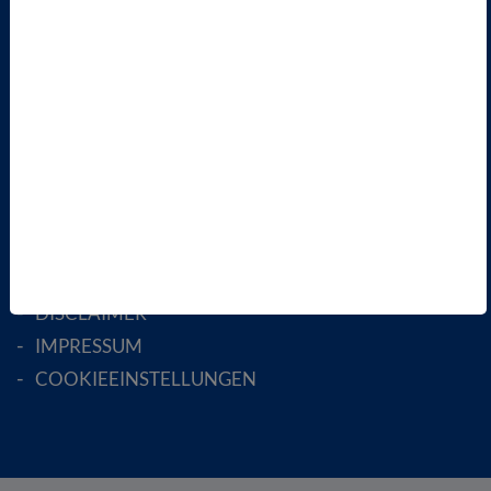
FACHGESELLSCHAFTEN
AKTIV WERDEN!
MITGLIED WERDEN
ENGLISH PAGES
RECHTLICHES
SATZUNG
AGB
DATENSCHUTZ
DISCLAIMER
IMPRESSUM
COOKIEEINSTELLUNGEN