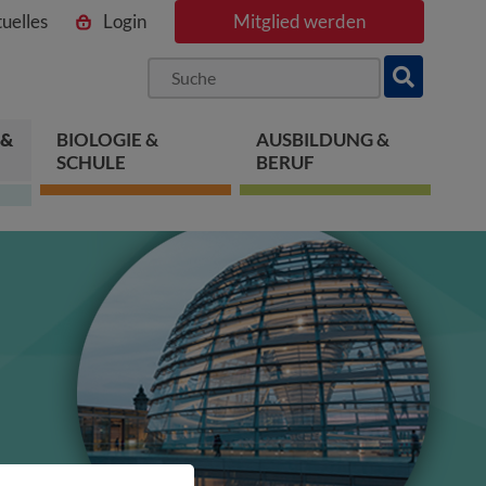
uelles
Login
Mitglied werden
ngen
pringen
 springen
 &
BIOLOGIE &
AUSBILDUNG &
SCHULE
BERUF