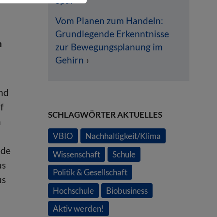
Spur
Vom Planen zum Handeln:
Grundlegende Erkenntnisse
n
zur Bewegungsplanung im
Gehirn
und
f
SCHLAGWÖRTER AKTUELLES
n
VBIO
Nachhaltigkeit/Klima
nde
Wissenschaft
Schule
us
Politik & Gesellschaft
us
Hochschule
Biobusiness
Aktiv werden!