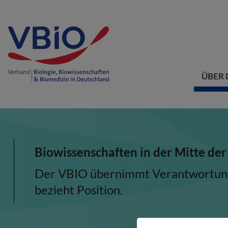
ÜBER 
Biowissenschaften in der Mitte der
Der VBIO übernimmt Verantwortung, 
bezieht Position.