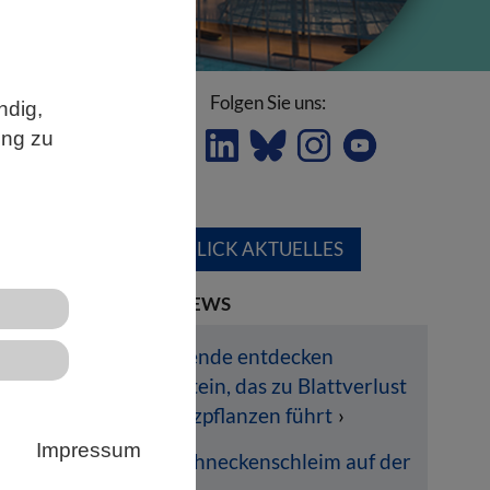
Folgen Sie uns:
ndig,
ung zu
ÜBERBLICK AKTUELLES
lungen
LETZTE NEWS
Forschende entdecken
e
Pilzprotein, das zu Blattverlust
bei Nutzpflanzen führt
Impressum
Dem Schneckenschleim auf der