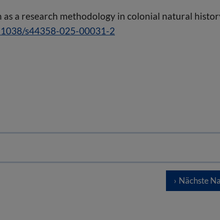
n as a research methodology in colonial natural histor
0.1038/s44358-025-00031-2
Nächste Na