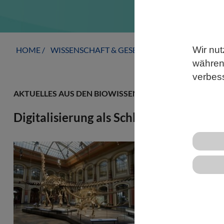
Wir nut
HOME
WISSENSCHAFT & GESELLSCHAFT
AKTUELLE
während
verbes
AKTUELLES AUS DEN BIOWISSENSCHAFTEN
Digitalisierung als Schlüssel zur Auf
Ein interdis
Naturkunde B
Reviews Biod
Bedeutung de
naturkundli
weltberühmt