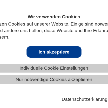
Wir verwenden Cookies
zen Cookies auf unserer Website. Einige sind notwe
S
 andere uns helfen, diese Website und Ihre Erfahr
sern.
Ich akzeptiere
arbeitung kolonialer naturkundlicher Samm
Individuelle Cookie Einstellungen
ziplinäres Forscherinnenteam des Museums für
erlin hat in der renommierten Fachzeitschrift Natur
Nur notwendige Cookies akzeptieren
iversity einen Kommentar veröffentlicht, der die
r Digitalisierung für die Erforschung kolonialer
Datenschutzerklärung
cher Sammlungen hervorhebt. Am Beispiel der
en Fossiliensammlung aus Tendaguru (heutiges