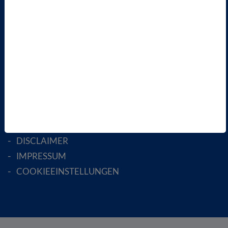
FACHGESELLSCHAFTEN
AKTIV WERDEN!
MITGLIED WERDEN
ENGLISH PAGES
RECHTLICHES
SATZUNG
AGB
DATENSCHUTZ
DISCLAIMER
IMPRESSUM
COOKIEEINSTELLUNGEN