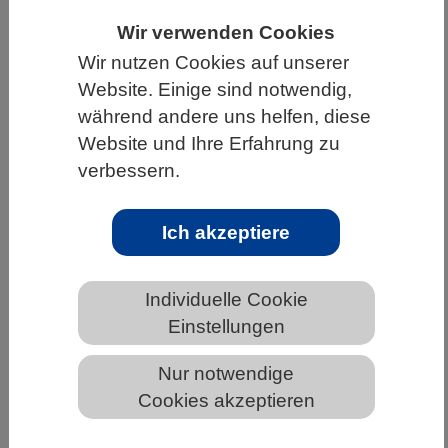
HOME
WISSENSCHAFT & GESELLSCHAFT
Wir verwenden Cookies
Wir nutzen Cookies auf unserer
AKTUELLES
Website. Einige sind notwendig,
während andere uns helfen, diese
Website und Ihre Erfahrung zu
verbessern.
AKTUELLES AUS DEN BIOWISSENSCHAFTEN
Citizen-Science-Projekt: Hummeln
Ich akzeptiere
melden per App
Individuelle Cookie
Einstellungen
Nur notwendige
Cookies akzeptieren