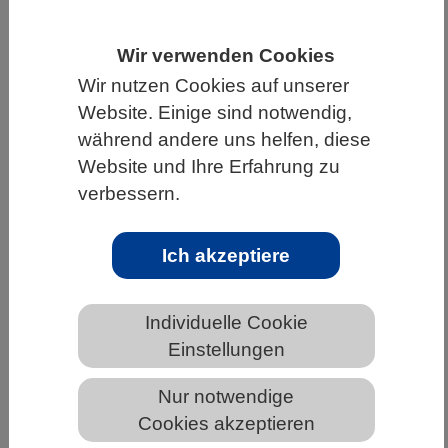
HOME
WISSENSCHAFT & GESELLSCHAFT
Wir verwenden Cookies
AKTUELLES
Wir nutzen Cookies auf unserer
Website. Einige sind notwendig,
während andere uns helfen, diese
Website und Ihre Erfahrung zu
AKTUELLES AUS DEN BIOWISSENSCHAFTEN
verbessern.
Anpassung der Auffrischimpfstoffe
gegen Omikron-Varianten bedeutsam
Ich akzeptiere
für COVID-19-Schutz
Individuelle Cookie
Einstellungen
Nur notwendige
Cookies akzeptieren