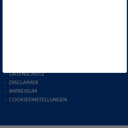
FACHGESELLSCHAFTEN
AKTIV WERDEN!
MITGLIED WERDEN
ENGLISH PAGES
RECHTLICHES
SATZUNG
AGB
DATENSCHUTZ
DISCLAIMER
IMPRESSUM
COOKIEEINSTELLUNGEN