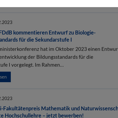
esen
2.2023
FDdB kommentieren Entwurf zu Biologie-
andards für die Sekundarstufe I
ministerkonferenz hat im Oktober 2023 einen Entwur
entwicklung der Bildungsstandards für die
ufe I vorgelegt. Im Rahmen…
esen
2.2023
di-Fakultätenpreis Mathematik und Naturwissensc
te Hochschullehre – jetzt bewerben!