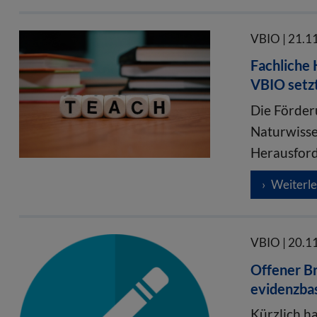
VBIO | 21.1
Fachliche
VBIO setzt
Die Förder
Naturwisse
Herausfor
Weiterl
VBIO | 20.1
Offener Br
evidenzba
Kürzlich h