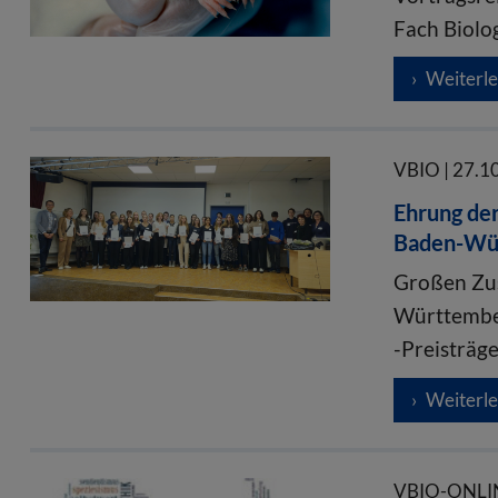
Fach Biolo
Weiterl
VBIO | 27.1
Ehrung der
Baden-Wü
Großen Zu
Württember
-Preisträg
Weiterl
VBIO-ONLIN