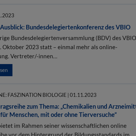
1.2023
d Ausblick: Bundesdelegiertenkonferenz des VBIO
hrige Bundesdelegiertenversammlung (BDV) des VBI
. Oktober 2023 statt – einmal mehr als online-
ung. Vertreter/-innen…
esen
E: FASZINATION BIOLOGIE | 01.11.2023
ragsreihe zum Thema: „Chemikalien und Arzneimitt
 für Menschen, mit oder ohne Tierversuche“
ietet im Rahmen seiner wissenschaftlichen online
ihe vor dem Hintergrund der Bildungsstandards im