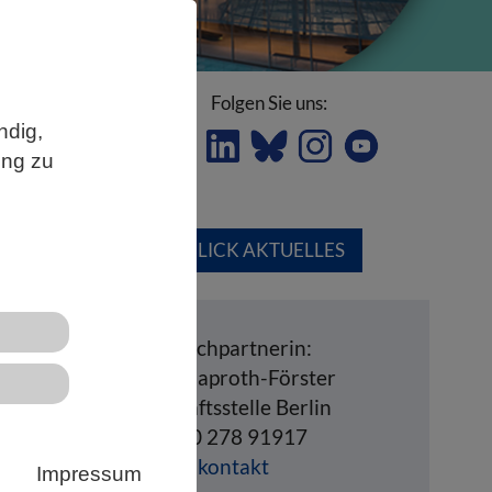
Folgen Sie uns:
ndig,
ung zu
ÜBERBLICK AKTUELLES
im
Ansprechpartnerin:
Silke Klaproth-Förster
.
Geschäftsstelle Berlin
Tel. 030 278 91917
Mailkontakt
Impressum