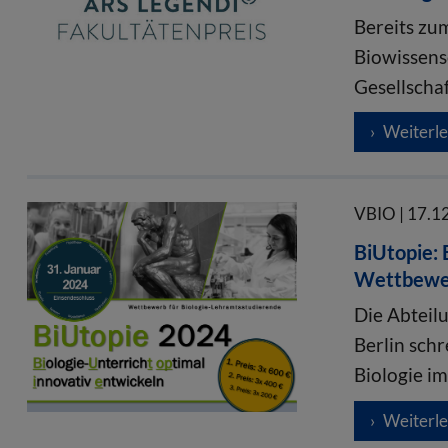
Bereits zu
Biowissens
Gesellscha
Weiterl
VBIO | 17.1
BiUtopie: 
Wettbewer
Die Abteilu
Berlin sch
Biologie i
Weiterl