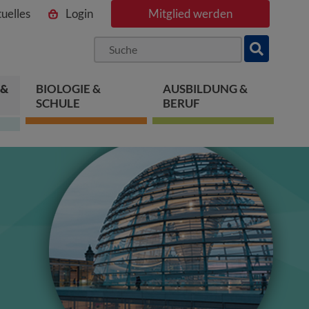
uelles
Login
Mitglied werden
ngen
pringen
 springen
 &
BIOLOGIE &
AUSBILDUNG &
SCHULE
BERUF