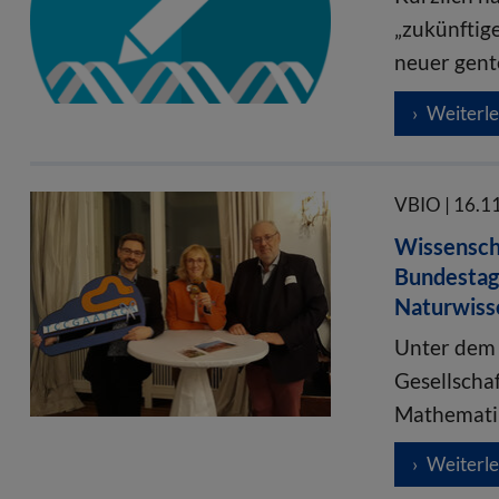
„zukünftig
neuer gent
Weiterl
VBIO | 16.1
Wissenscha
Bundestag
Naturwisse
Unter dem 
Gesellscha
Mathemati
Weiterl