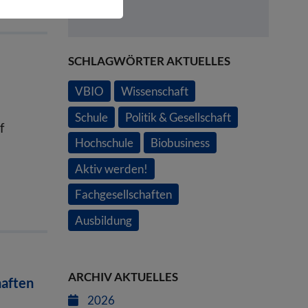
SCHLAGWÖRTER AKTUELLES
VBIO
Wissenschaft
Schule
Politik & Gesellschaft
f
Hochschule
Biobusiness
Aktiv werden!
Fachgesellschaften
Ausbildung
ARCHIV AKTUELLES
haften
2026