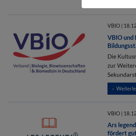
Weiterl
VBIO | 18.1
VBIO und 
Bildungsst
Die Kultus
zur Weiter
Sekundarst
Weiterl
VBIO | 18.1
Ars legen
fördert gu