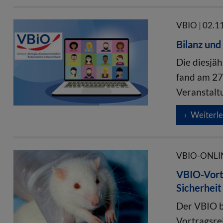
VBIO | 02.1
Bilanz un
Die diesjä
fand am 27
Veranstalt
Weiterl
VBIO-ONLIN
VBIO-Vort
Sicherheit
Der VBIO b
Vortragsre