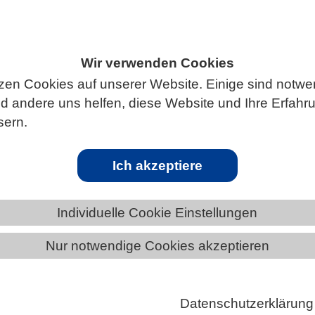
Wir verwenden Cookies
S
zen Cookies auf unserer Website. Einige sind notwe
 andere uns helfen, diese Website und Ihre Erfahr
sern.
ften & Biomedizin
Ich akzeptiere
2.2023
ffen des Young VBIO - die Nachwuchsorganisation 
Individuelle Cookie Einstellungen
Präsenztreffen des Young VBIO fand erfolgreich vom 2
Nur notwendige Cookies akzeptieren
ember 2023 in Braunschweig statt. Nach zunächst
ßigen…
Datenschutzerklärung