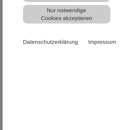
Nur notwendige
Soziale Interaktionen manifestieren die Clan-
Cookies akzeptieren
Hierarchie bei Tüpfelhyänen Copyright: Oliver
Höner/Leibniz-IZW
Datenschutzerklärung
Impressum
Tüpfelhyänen leben in hierarchisch organisierten
Gruppen (Clans). Die Dominanz eines
Individuums gegenüber einem anderen bestimmt
den vorrangigen Zugang zu Ressourcen wie
Nahrung oder Partnern und somit den
Fortpflanzungserfolg. Die Rangfolge im Clan
kann jedoch mit verschiedenen Methoden
berechnet werden – mit weitreichenden Folgen:
Anhand von Daten von fast 500 Hyänen aus 28
Jahren fanden Forschende heraus, dass jeweils
unterschiedliche Metriken den