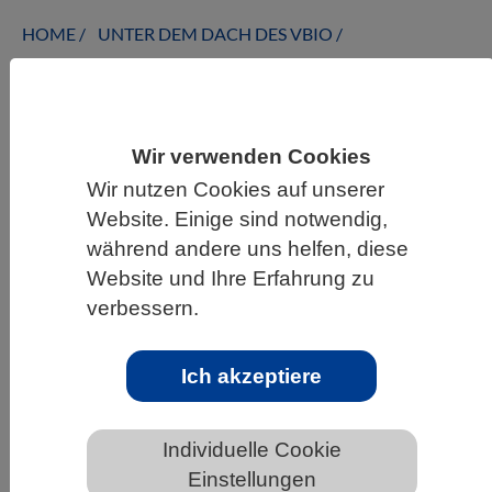
HOME
UNTER DEM DACH DES VBIO
LANDESVERBÄNDE
BERLIN-BRANDENBURG
NEWS AUS BERLIN-BRANDENBURG
Wir verwenden Cookies
Wir nutzen Cookies auf unserer
Ranking, aber richtig: Wie die
Website. Einige sind notwendig,
Machtverhältnisse in der Hyänenwelt
während andere uns helfen, diese
berechnet werden können
Website und Ihre Erfahrung zu
verbessern.
Ich akzeptiere
Individuelle Cookie
Einstellungen