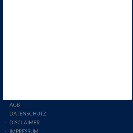
TERMINE
VBIO
ÜBER UNS
LANDESVERBÄNDE
FACHGESELLSCHAFTEN
AKTIV WERDEN!
MITGLIED WERDEN
ENGLISH PAGES
RECHTLICHES
SATZUNG
AGB
DATENSCHUTZ
DISCLAIMER
IMPRESSUM