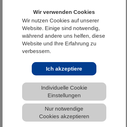
HOME
UNTER DEM DACH DES VBIO
Wir verwenden Cookies
LANDESVERBÄNDE
BERLIN-BRANDENBURG
Wir nutzen Cookies auf unserer
Website. Einige sind notwendig,
NEWS AUS BERLIN-BRANDENBURG
während andere uns helfen, diese
Website und Ihre Erfahrung zu
verbessern.
Europäisches Damwild vor 120.000
Jahren – dem Verlust genetischer
Ich akzeptiere
Vielfalt auf der Spur
Individuelle Cookie
Einstellungen
Nur notwendige
Cookies akzeptieren