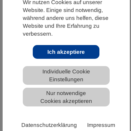
Wir nutzen Cookies auf unserer
HOME
UNTER DEM DACH DES VBIO
Website. Einige sind notwendig,
während andere uns helfen, diese
LANDESVERBÄNDE
BAYERN
NEWS AUS BAYERN
Website und Ihre Erfahrung zu
verbessern.
Relevanz und Handlungsbereitschaft
Ich akzeptiere
zu Umweltschutz weiterhin auf hohem
Niveau
Individuelle Cookie
Einstellungen
Nur notwendige
Cookies akzeptieren
Datenschutzerklärung
Impressum