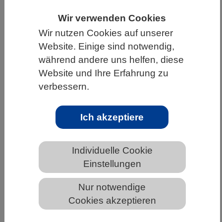
HOME
UNTER DEM DACH DES VBIO
Wir verwenden Cookies
Wir nutzen Cookies auf unserer
LANDESVERBÄNDE
BAYERN
NEWS AUS BAYERN
Website. Einige sind notwendig,
während andere uns helfen, diese
Website und Ihre Erfahrung zu
Neu entdecktes Protein gibt Enzyme
verbessern.
wie einen Staffelstab weiter
Ich akzeptiere
Individuelle Cookie
Einstellungen
Nur notwendige
Wie bei einem Staffel-Lauf: Das Protein PEX39 (lila)
trägt Enzyme (gelb) wie einen Staffelstab zu den
Cookies akzeptieren
Peroxisomen. Dort wird die Fracht von einem anderen