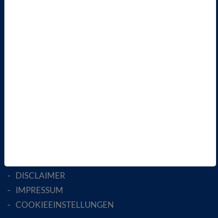
VBIO
ÜBER UNS
LANDESVERBÄNDE
FACHGESELLSCHAFTEN
AKTIV WERDEN!
MITGLIED WERDEN
ENGLISH PAGES
RECHTLICHES
SATZUNG
AGB
DATENSCHUTZ
DISCLAIMER
IMPRESSUM
COOKIEEINSTELLUNGEN