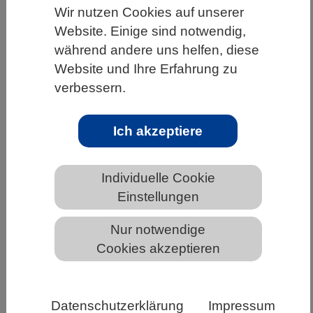
Wir nutzen Cookies auf unserer
HOME
UNTER DEM DACH DES VBIO
Website. Einige sind notwendig,
LANDESVERBÄNDE
BAYERN
NEWS AUS BAYERN
während andere uns helfen, diese
Website und Ihre Erfahrung zu
verbessern.
Wie sich Meeresplankton an eine sich
verändernde Welt anpasst
Ich akzeptiere
Individuelle Cookie
Einstellungen
Nur notwendige
Cookies akzeptieren
Datenschutzerklärung
Impressum