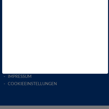
FACHGESELLSCHAFTEN
AKTIV WERDEN!
MITGLIED WERDEN
ENGLISH PAGES
RECHTLICHES
SATZUNG
AGB
DATENSCHUTZ
DISCLAIMER
IMPRESSUM
COOKIEEINSTELLUNGEN