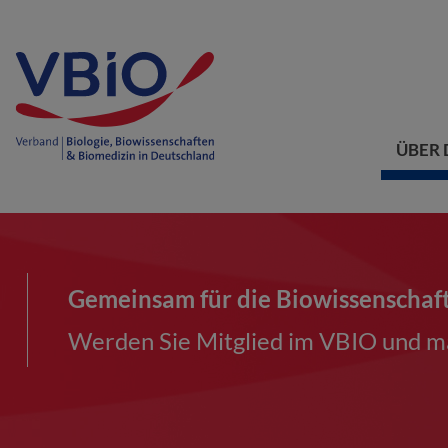
ÜBER 
Gemeinsam für die Biowissenschaf
Werden Sie Mitglied im VBIO und ma