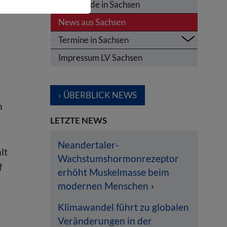
Olympiade in Sachsen
News aus Sachsen
Termine in Sachsen
Impressum LV Sachsen
ÜBERBLICK NEWS
n
LETZTE NEWS
Neandertaler-
lt
Wachstumshormonrezeptor
f
erhöht Muskelmasse beim
modernen Menschen
Klimawandel führt zu globalen
Veränderungen in der