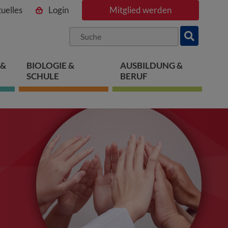
uelles
Login
Mitglied werden
ngen
pringen
 springen
 &
BIOLOGIE &
AUSBILDUNG &
SCHULE
BERUF