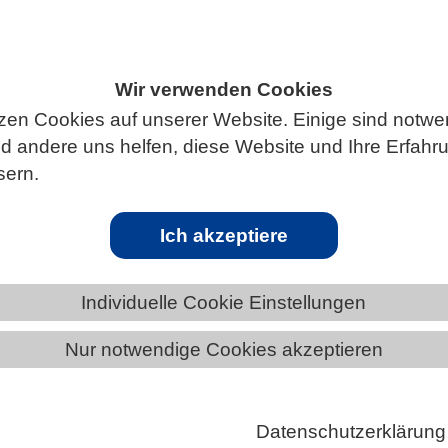
Wir verwenden Cookies
ÄNDE
SACHSEN
NEWS AUS SACHSEN
zen Cookies auf unserer Website. Einige sind notwe
 andere uns helfen, diese Website und Ihre Erfahr
sern.
Ich akzeptiere
en, zu wenig Wasser in der Landschaft – so einfach, 
uch wenn die Trockenheit offensichtlich ist, weil
Individuelle Cookie Einstellungen
niger Wasser führen, Pflanzen welken und der Bode
issig wird, ist die Austrocknung selbst ein komplexer
Nur notwendige Cookies akzeptieren
 dem der räumliche Kontext eine wichtige Rolle spielt.
rin Dörthe Tetzlaff vom Leibniz-Institut für
Datenschutzerklärung
ogie und Binnenfischerei (IGB) erforscht dieses