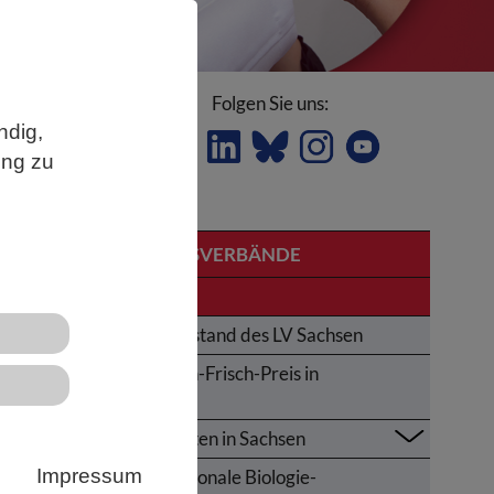
Folgen Sie uns:
ndig,
ung zu
LANDESVERBÄNDE
so
Sachsen
Der Vorstand des LV Sachsen
n
Karl-von-Frisch-Preis in
Sachsen
Aktivitäten in Sachsen
Impressum
Internationale Biologie-