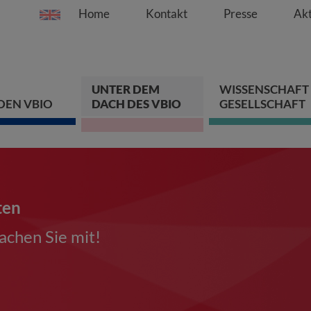
Home
Kontakt
Presse
Akt
Springe direkt zu:
Zum Hauptinhalt spri
Zur Hauptnavigation s
Zur Footer-Navigation
UNTER DEM
WISSENSCHAFT
DEN VBIO
DACH DES VBIO
GESELLSCHAFT
ten
chen Sie mit!