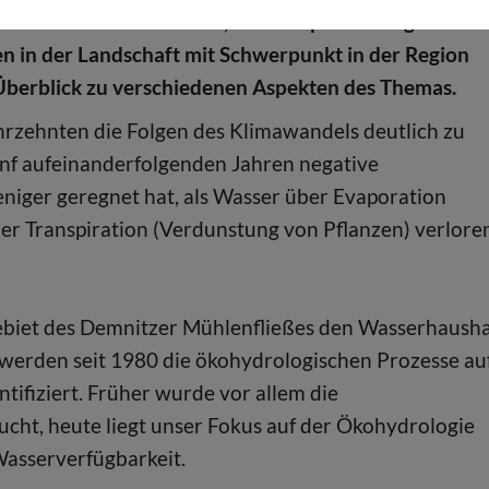
el von Umweltfaktoren, Wasserspeicherung und
n in der Landschaft mit Schwerpunkt in der Region
 Überblick zu verschiedenen Aspekten des Themas.
hrzehnten die Folgen des Klimawandels deutlich zu
nf aufeinanderfolgenden Jahren negative
niger geregnet hat, als Wasser über Evaporation
r Transpiration (Verdunstung von Pflanzen) verlore
biet des Demnitzer Mühlenfließes den Wasserhausha
 werden seit 1980 die ökohydrologischen Prozesse au
tifiziert. Früher wurde vor allem die
cht, heute liegt unser Fokus auf der Ökohydrologie
asserverfügbarkeit.