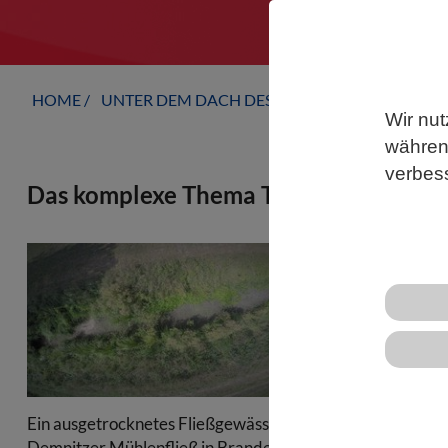
HOME
UNTER DEM DACH DES VBIO
LANDESVERB
Wir nut
während
verbes
Das komplexe Thema Trockenheit
Zu wenig Reg
gravierend. A
Gewässer we
spröde und r
Prozess, bei
Die Professo
Ein ausgetrocknetes Fließgewässer im
Gewässerökol
Demnitzer Mühlenfließ in Brandenburg.