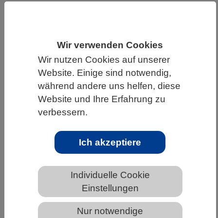
HOME
UNTER DEM DACH DES VBIO
LANDESVERBÄNDE
SACHSEN
Wir verwenden Cookies
NEWS AUS SACHSEN
Wir nutzen Cookies auf unserer
Website. Einige sind notwendig,
während andere uns helfen, diese
Große Sonderausstellung des Landes
Website und Ihre Erfahrung zu
Baden-Württemberg „Triassic Life –
verbessern.
Aufbruch in die Welt der
Saurier“Große Sonderausstellung des
Ich akzeptiere
Landes Baden-Württemberg „Triassic
Life – Aufbruch in die Welt der
Saurier“
Individuelle Cookie
Einstellungen
Nur notwendige