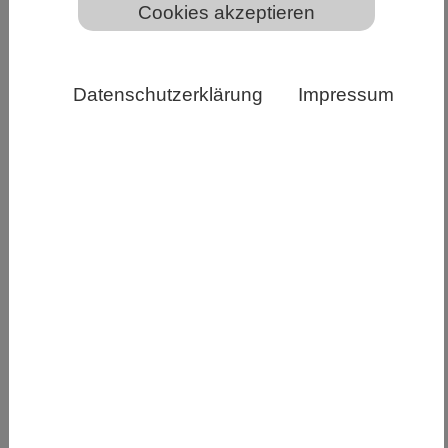
Cookies akzeptieren
Datenschutzerklärung
Impressum
Illustration zur Ausstellung „Triassic Life – Aufbruch in
die Welt der Saurier“ im Museum am Löwentor in
Stuttgart Copyright: SMNS, Joschua Knüppe, Daniel
Zinser
Die Große Sonderausstellung des Landes Baden-
Württemberg „Triassic Life – Aufbruch in die
Welt der Saurier“ ist eröffnet und bis zum
07.06.2026 im Naturkundemuseum Stuttgart -
Museum am Löwentor zu sehen.
Vor rund 252 Millionen Jahren begann mit der