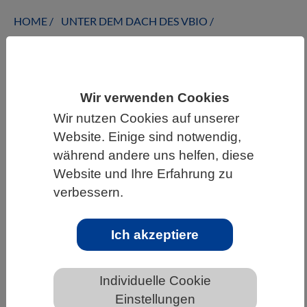
HOME
UNTER DEM DACH DES VBIO
LANDESVERBÄNDE
NORDRHEIN-WESTFALEN
NEWS AUS NORDRHEIN-WESTFALEN
Wir verwenden Cookies
Wir nutzen Cookies auf unserer
»Didaktik der Biologie für eine
Website. Einige sind notwendig,
nachhaltige Welt«: Fachsektion
während andere uns helfen, diese
Didaktik der Biologie im VBIO hält
Website und Ihre Erfahrung zu
Tagung in Innsbruck ab
verbessern.
Ich akzeptiere
Individuelle Cookie
Einstellungen