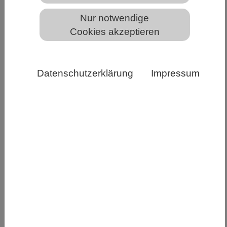
Nur notwendige
Cookies akzeptieren
Die Teilnehmerinnen und Teilnehmer der FDdB-Tagung
in Innsbruck, Foto: Johanna Taglieber, Universität
Insbruck
Datenschutzerklärung
Impressum
Die Fachsektion Didaktik der Biologie (FDdB) im
VBIO tagte in Kooperation mit dem Verein
Österreichischer Biologiedidaktik (VÖBD) mit
über 280 Teilnehmenden an der Universität
Innsbruck
Unter dem Motto »Didaktik der Biologie für eine
nachhaltige Welt« veranstaltete die Fachsektion
Didaktik der Biologie (FDdB) im VBIO in
Kooperation mit dem Verein Österreichische