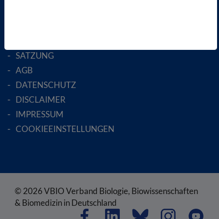
ENGLISH PAGES
RECHTLICHES
SATZUNG
AGB
DATENSCHUTZ
DISCLAIMER
IMPRESSUM
COOKIEEINSTELLUNGEN
© 2026 VBIO Verband Biologie, Biowissenschaften
& Biomedizin in Deutschland