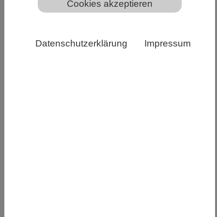
Cookies akzeptieren
Datenschutzerklärung
Impressum
Illustration zur Ausstellung „Triassic Life – Aufbruch in
die Welt der Saurier“ im Museum am Löwentor in
Stuttgart Copyright: SMNS, Joschua Knüppe, Daniel
Zinser
Die Große Sonderausstellung des Landes Baden-
Württemberg „Triassic Life – Aufbruch in die
Welt der Saurier“ ist eröffnet und bis zum
07.06.2026 im Naturkundemuseum Stuttgart -
Museum am Löwentor zu sehen.
Vor rund 252 Millionen Jahren begann mit der