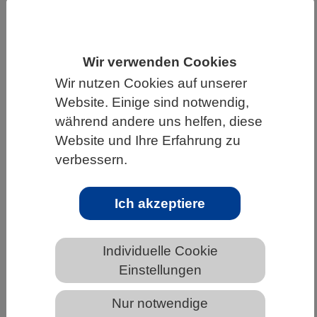
HOME
UNTER DEM DACH DES VBIO
LANDESVERBÄNDE
NORDRHEIN-WESTFALEN
Wir verwenden Cookies
NEWS AUS NORDRHEIN-WESTFALEN
Wir nutzen Cookies auf unserer
Website. Einige sind notwendig,
während andere uns helfen, diese
Große Sonderausstellung des Landes
Website und Ihre Erfahrung zu
Baden-Württemberg „Triassic Life –
verbessern.
Aufbruch in die Welt der
Saurier“Große Sonderausstellung des
Ich akzeptiere
Landes Baden-Württemberg „Triassic
Life – Aufbruch in die Welt der
Saurier“
Individuelle Cookie
Einstellungen
Nur notwendige